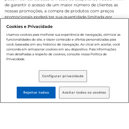
de garantir o acesso de um maior número de clientes as
nossas promoções, a compra de produtos com preços
promocionais poderá ter sua quantidade limitada por
cliente. Os preços, ofertas e condições são exclusivos para
Cookies e Privacidade
o e-commerce e válidos durante o dia de hoje, podendo
sofrer alterações sem prévia notificação. Proibida a venda
Usamos cookies para melhorar sua experiência de navegação, otimizar as
funcionalidades do site, e trazer conteúdo e ofertas personalizadas para
de bebidas alcoólicas para menores de 18 anos, conforme
você, baseadas em seu histórico de navegação. Ao clicar em aceitar, você
Lei n.º 8069/90, art. 81, inciso II (Estatuto da Criança e do
concorda em armazenar cookies em seu dispositivo. Para informações
Adolescente). Preços e condições exclusivos para o
mais detalhadas a respeito de cookies, consulte nossa Política de
, podendo sofrer alterações sem aviso
Privacidade.
www.bretas.com.br
prévio. O valor mínimo para as compras on-line é de R$
80,00.
Configurar privacidade
© 2025 Copyright. Todos os direitos
reservados Bretas.
Rejeitar todos
Aceitar todos os cookies
Cencosud Brasil Comercial SA.CNPJ sob n°
39.346.861/0350-38 . Sediada na Av. das Nações Unidas,
12.995, 21º andar, CEP: 04.578-000, Bairro Brooklin Paulista,