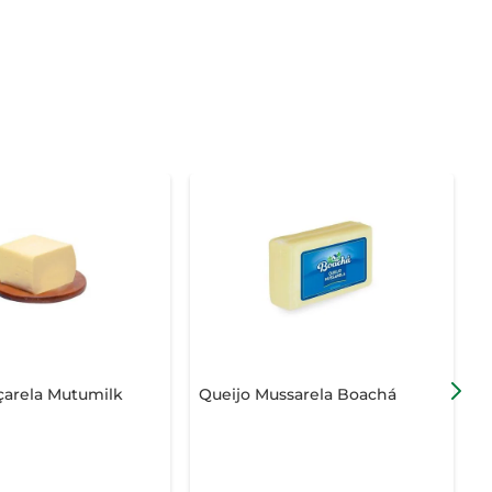
çarela Mutumilk
Queijo Mussarela Boachá
Q
F