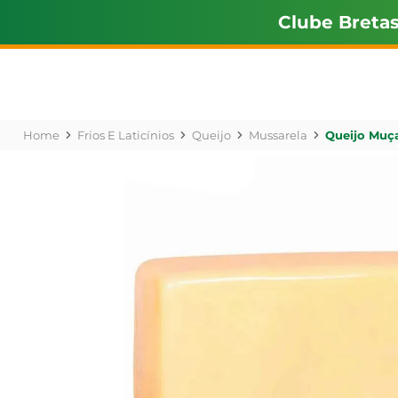
Clube Breta
Frios E Laticínios
Queijo
Mussarela
Queijo Muça