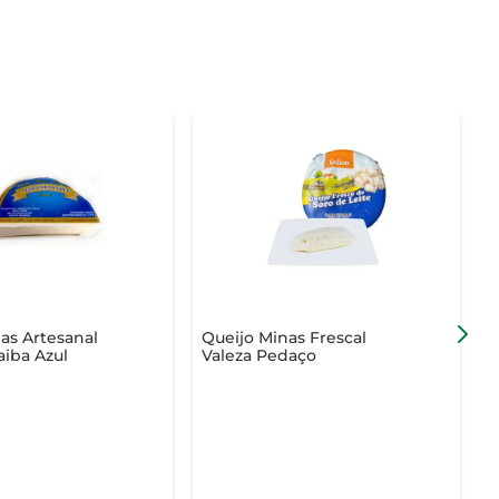
as Artesanal
Queijo Minas Frescal
Q
aiba Azul
Valeza Pedaço
P