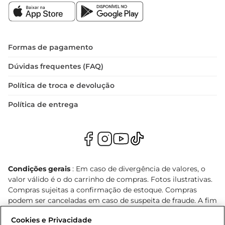
Formas de pagamento
Dúvidas frequentes (FAQ)
Política de troca e devolução
Política de entrega
Condições gerais
: Em caso de divergência de valores, o
valor válido é o do carrinho de compras. Fotos ilustrativas.
Compras sujeitas a confirmação de estoque. Compras
podem ser canceladas em caso de suspeita de fraude. A fim
de garantir o acesso de um maior número de clientes as
Cookies e Privacidade
nossas promoções, a compra de produtos com preços