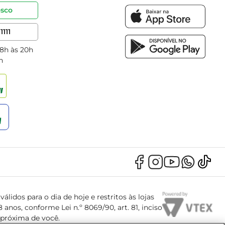
osco
1111
 8h às 20h
h
álidos para o dia de hoje e restritos às lojas
anos, conforme Lei n.º 8069/90, art. 81, inciso
s próxima de você.