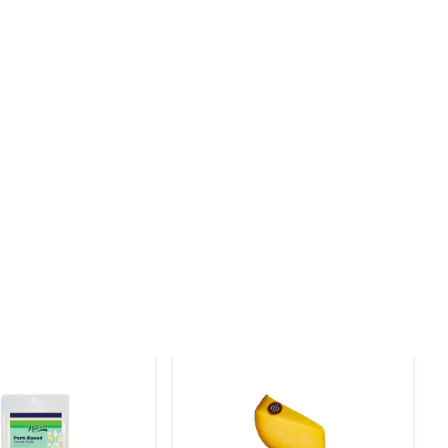
do em porções práticas, o QJO GOUD TIROLEZ S PAK INT 
é ideal para gratinar ou derreter sobre pratos quentes, 
nhas ou macarronadas, onde seu derretimento traz um 
e ou em uma omelete recheada. Sua versatilidade faz 
da embalagem original. Assim, você mantém a qualidade 