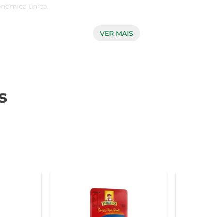
nômica única.

VER MAIS
levemente adocicado, que agrada a diversos paladares. Embala
dade em cada pedaço. Além disso, sua textura macia e derretida 
s
INT, experimente adicioná-lo a receitas de massas, como lasa
er servido em lanches, como em um delicioso sanduíche quent
queijo, recomenda-se armazená-lo em local refrigerado, dentro 
 suas receitas favoritas.