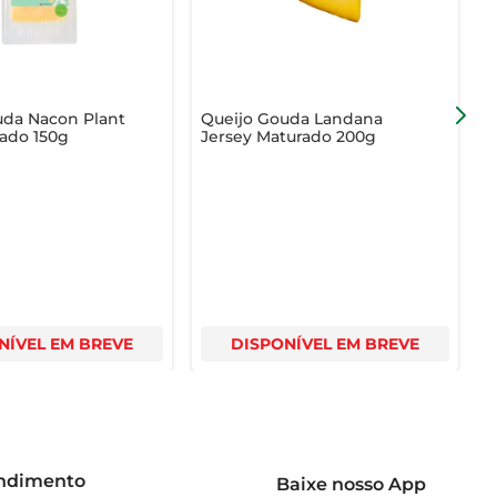
uda Nacon Plant
Queijo Gouda Landana
Q
ado 150g
Jersey Maturado 200g
F
NÍVEL EM BREVE
DISPONÍVEL EM BREVE
endimento
Baixe nosso App