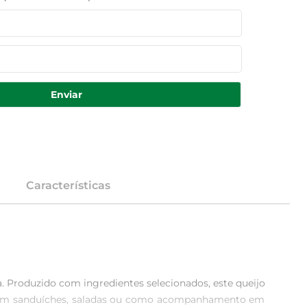
Enviar
Características
Produzido com ingredientes selecionados, este queijo 
lize em sanduíches, saladas ou como acompanhamento em 