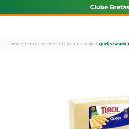
Clube Breta
Frios E Laticínios
Queijo
Gouda
Queijo Gouda T