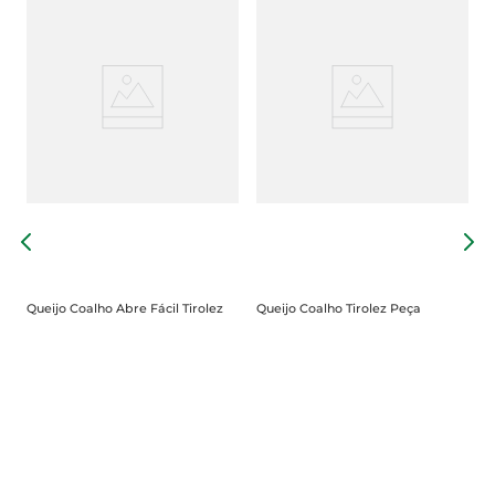
Q
Queijo Coalho Abre Fácil Tirolez
Queijo Coalho Tirolez Peça