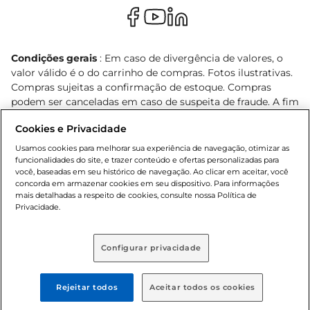
Condições gerais
: Em caso de divergência de valores, o
valor válido é o do carrinho de compras. Fotos ilustrativas.
Compras sujeitas a confirmação de estoque. Compras
podem ser canceladas em caso de suspeita de fraude. A fim
de garantir o acesso de um maior número de clientes as
Cookies e Privacidade
nossas promoções, a compra de produtos com preços
promocionais poderá ter sua quantidade limitada por
Usamos cookies para melhorar sua experiência de navegação, otimizar as
cliente. Os preços, ofertas e condições são exclusivos para
funcionalidades do site, e trazer conteúdo e ofertas personalizadas para
você, baseadas em seu histórico de navegação. Ao clicar em aceitar, você
o e-commerce e válidos durante o dia de hoje, podendo
concorda em armazenar cookies em seu dispositivo. Para informações
sofrer alterações sem prévia notificação. Proibida a venda
mais detalhadas a respeito de cookies, consulte nossa Política de
de bebidas alcoólicas para menores de 18 anos, conforme
Privacidade.
Lei n.º 8069/90, art. 81, inciso II (Estatuto da Criança e do
Adolescente). Preços e condições exclusivos para o
, podendo sofrer alterações sem aviso
www.bretas.com.br
Configurar privacidade
prévio. O valor mínimo para as compras on-line é de R$
80,00.
Rejeitar todos
Aceitar todos os cookies