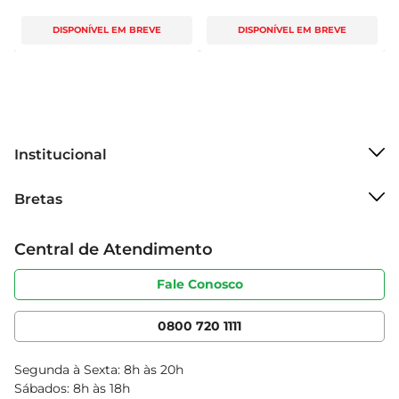
DISPONÍVEL EM BREVE
DISPONÍVEL EM BREVE
Institucional
Sobre o Bretas
Bretas
Grupo Cencosud
Trabalhe conosco
Cartão Bretas
Central de Atendimento
Sobre privacidade
Produtos Bretas
Portal do fornecedor
Código de ética
Fale Conosco
Nossas Lojas
Serviços
Cencosud Media
App Bretas
0800 720 1111
Clube Bretas
Blog Bretas
Segunda à Sexta: 8h às 20h
Black Friday
Sábados: 8h às 18h