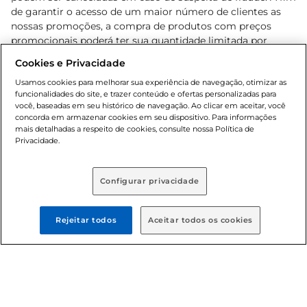
de garantir o acesso de um maior número de clientes as
nossas promoções, a compra de produtos com preços
promocionais poderá ter sua quantidade limitada por
cliente. Os preços, ofertas e condições são exclusivos para
Cookies e Privacidade
o e-commerce e válidos durante o dia de hoje, podendo
sofrer alterações sem prévia notificação. Proibida a venda
Usamos cookies para melhorar sua experiência de navegação, otimizar as
funcionalidades do site, e trazer conteúdo e ofertas personalizadas para
de bebidas alcoólicas para menores de 18 anos, conforme
você, baseadas em seu histórico de navegação. Ao clicar em aceitar, você
Lei n.º 8069/90, art. 81, inciso II (Estatuto da Criança e do
concorda em armazenar cookies em seu dispositivo. Para informações
Adolescente). Preços e condições exclusivos para o
mais detalhadas a respeito de cookies, consulte nossa Política de
, podendo sofrer alterações sem aviso
Privacidade.
www.bretas.com.br
prévio. O valor mínimo para as compras on-line é de R$
80,00.
Configurar privacidade
© 2025 Copyright. Todos os direitos
reservados Bretas.
Rejeitar todos
Aceitar todos os cookies
Cencosud Brasil Comercial SA.CNPJ sob n°
39.346.861/0350-38 . Sediada na Av. das Nações Unidas,
12.995, 21º andar, CEP: 04.578-000, Bairro Brooklin Paulista,