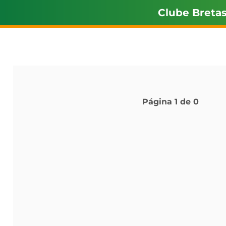
Clube Breta
Página
1
de
0