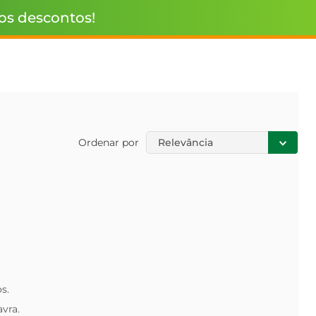
 os descontos!
Ordenar por
Relevância
s.
avra.