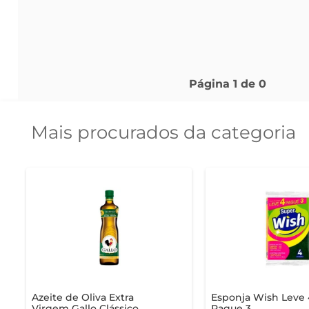
Página
1
de
0
Mais procurados da categoria
Azeite de Oliva Extra
Esponja Wish Leve 
Virgem Gallo Clássico
Pague 3