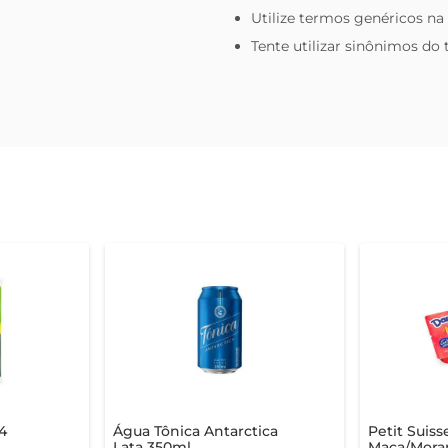
Utilize termos genéricos na
Tente utilizar sinônimos do
4
Água Tônica Antarctica
Petit Suis
Lata 350ml
Maça/Mora