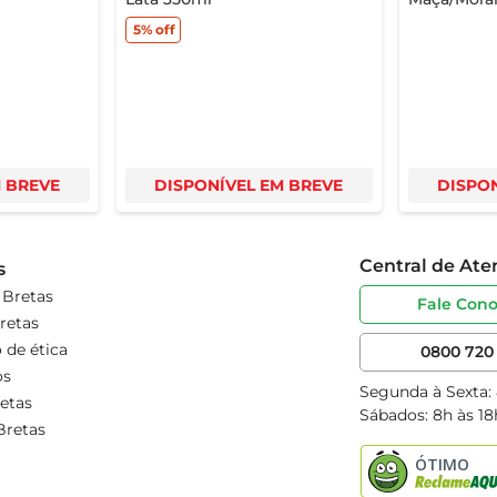
5%
off
M BREVE
DISPONÍVEL EM BREVE
DISPON
Central de At
s
 Bretas
Fale Con
retas
 de ética
0800 720 
os
Segunda à Sexta:
etas
Sábados: 8h às 18
Bretas