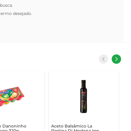
 busca.
 termo desejado.
se Danoninho
Aceto Balsâmico La
ngo 320g
Pastina Di Modena Igp