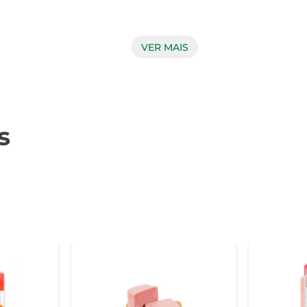
VER MAIS
sunto é resultado de um cuidadoso processo de cozimento que
arantindo que cada fatia ofereça frescor e um sabor inconf
a dia.

s
ilizado em diversas preparações. Experimente adicioná-lo a u
ondimentos variados traz um novo ar às suas receitas, tornando-a
encaixa em uma dieta equilibrada. É importante armazená-lo
ura e sabor. Ao abrir, recomenda-se consumir em até 3 dias par