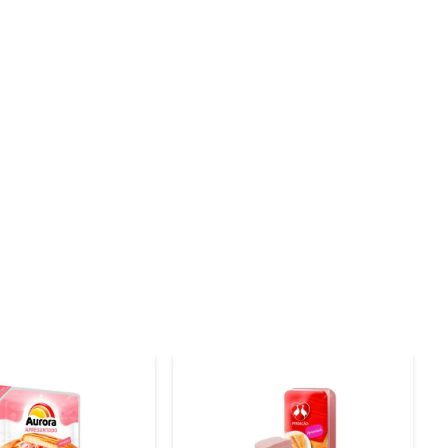
 preserva suas características naturais. A Aurora é 
undível. Além disso, a ausência da capa permite uma 
m lanche rápido, em uma omelete ou até mesmo em uma 
s ainda mais saborosas e nutritivas.

 em local refrigerado e consumir dentro do prazo de 
a aproveitar ao máximo suas qualidades.