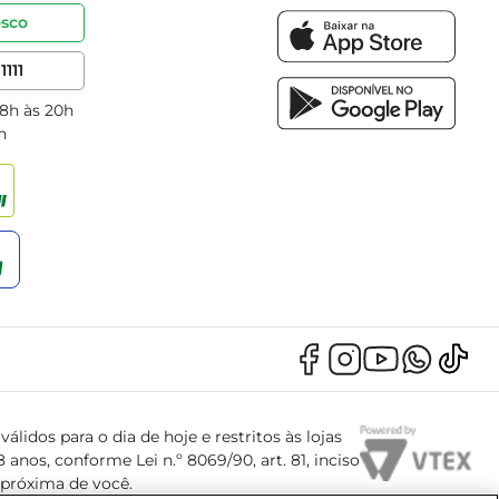
osco
1111
 8h às 20h
h
álidos para o dia de hoje e restritos às lojas
anos, conforme Lei n.º 8069/90, art. 81, inciso
s próxima de você.