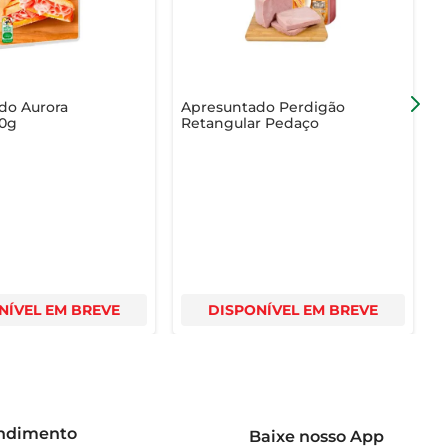
do Aurora
Apresuntado Perdigão
A
00g
Retangular Pedaço
R
NÍVEL EM BREVE
DISPONÍVEL EM BREVE
endimento
Baixe nosso App