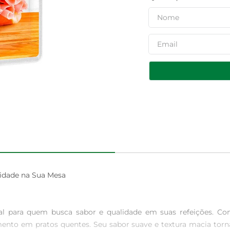
idade na Sua Mesa

l para quem busca sabor e qualidade em suas refeições. Com
o em pratos quentes. Seu sabor suave e textura macia tornam