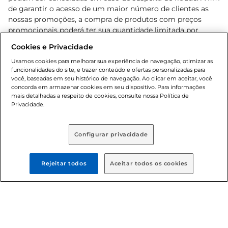
de garantir o acesso de um maior número de clientes as
nossas promoções, a compra de produtos com preços
promocionais poderá ter sua quantidade limitada por
cliente. Os preços, ofertas e condições são exclusivos para
Cookies e Privacidade
o e-commerce e válidos durante o dia de hoje, podendo
sofrer alterações sem prévia notificação. Proibida a venda
Usamos cookies para melhorar sua experiência de navegação, otimizar as
funcionalidades do site, e trazer conteúdo e ofertas personalizadas para
de bebidas alcoólicas para menores de 18 anos, conforme
você, baseadas em seu histórico de navegação. Ao clicar em aceitar, você
Lei n.º 8069/90, art. 81, inciso II (Estatuto da Criança e do
concorda em armazenar cookies em seu dispositivo. Para informações
Adolescente). Preços e condições exclusivos para o
mais detalhadas a respeito de cookies, consulte nossa Política de
, podendo sofrer alterações sem aviso
Privacidade.
www.bretas.com.br
prévio. O valor mínimo para as compras on-line é de R$
80,00.
Configurar privacidade
© 2025 Copyright. Todos os direitos
reservados Bretas.
Rejeitar todos
Aceitar todos os cookies
Cencosud Brasil Comercial SA.CNPJ sob n°
39.346.861/0350-38 . Sediada na Av. das Nações Unidas,
12.995, 21º andar, CEP: 04.578-000, Bairro Brooklin Paulista,