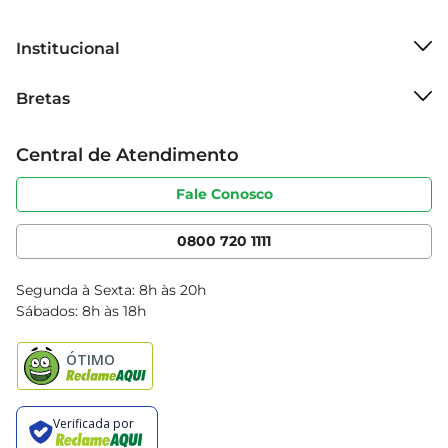
Institucional
Sobre o Bretas
Bretas
Grupo Cencosud
Trabalhe conosco
Cartão Bretas
Central de Atendimento
Sobre privacidade
Produtos Bretas
Portal do fornecedor
Código de ética
Fale Conosco
Nossas Lojas
Serviços
Cencosud Media
App Bretas
0800 720 1111
Clube Bretas
Blog Bretas
Segunda à Sexta: 8h às 20h
Black Friday
Sábados: 8h às 18h
Natal