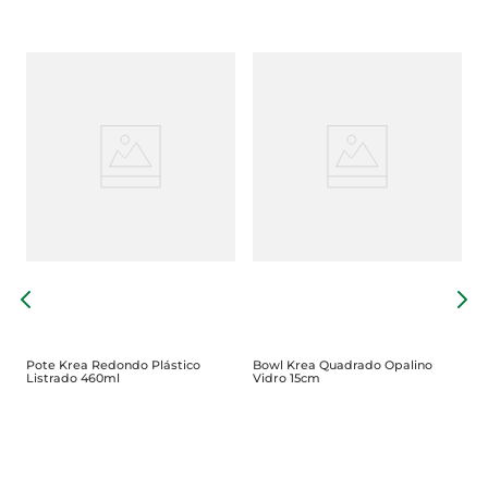
C
R
Pote Krea Redondo Plástico
Bowl Krea Quadrado Opalino
Listrado 460ml
Vidro 15cm