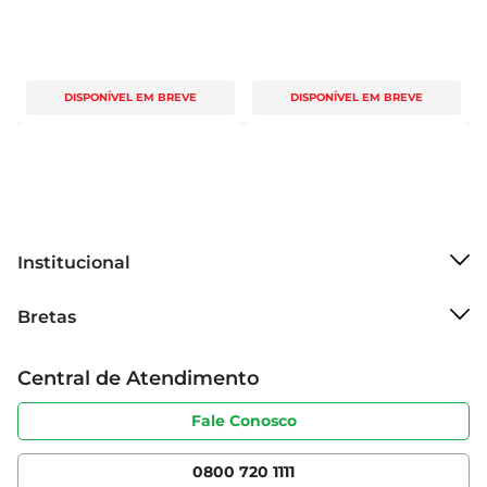
DISPONÍVEL EM BREVE
DISPONÍVEL EM BREVE
Institucional
Sobre o Bretas
Bretas
Grupo Cencosud
Trabalhe conosco
Cartão Bretas
Central de Atendimento
Sobre privacidade
Produtos Bretas
Portal do fornecedor
Código de ética
Fale Conosco
Nossas Lojas
Serviços
Cencosud Media
App Bretas
0800 720 1111