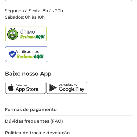
Clube Bretas
Blog Bretas
Segunda à Sexta: 8h às 20h
Black Friday
Sábados: 8h às 18h
Natal
Baixe nosso App
Formas de pagamento
Dúvidas frequentes (FAQ)
Política de troca e devolução