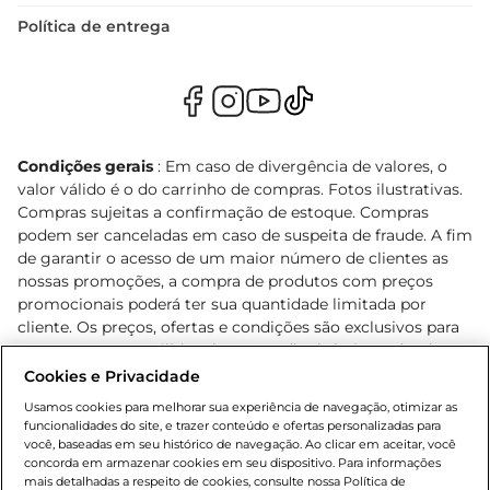
Política de entrega
Condições gerais
: Em caso de divergência de valores, o
valor válido é o do carrinho de compras. Fotos ilustrativas.
Compras sujeitas a confirmação de estoque. Compras
podem ser canceladas em caso de suspeita de fraude. A fim
de garantir o acesso de um maior número de clientes as
nossas promoções, a compra de produtos com preços
promocionais poderá ter sua quantidade limitada por
cliente. Os preços, ofertas e condições são exclusivos para
o e-commerce e válidos durante o dia de hoje, podendo
sofrer alterações sem prévia notificação. Proibida a venda
Cookies e Privacidade
de bebidas alcoólicas para menores de 18 anos, conforme
Usamos cookies para melhorar sua experiência de navegação, otimizar as
Lei n.º 8069/90, art. 81, inciso II (Estatuto da Criança e do
funcionalidades do site, e trazer conteúdo e ofertas personalizadas para
Adolescente). Preços e condições exclusivos para o
você, baseadas em seu histórico de navegação. Ao clicar em aceitar, você
concorda em armazenar cookies em seu dispositivo. Para informações
, podendo sofrer alterações sem aviso
www.bretas.com.br
mais detalhadas a respeito de cookies, consulte nossa Política de
prévio. O valor mínimo para as compras on-line é de R$