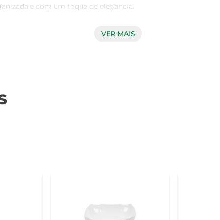
anizada e com um toque de elegância.

VER MAIS
ea garante durabilidade e resistência. A tampa de metal pro
o. Além disso, o corpo do pote é feito de vidro, permitindo qu
s
em qualquer ambiente. Seu acabamento em vidro e a tampa me
tiva para sua cozinha. É uma ótima opção para quem aprecia 
nais, o Pote Krea é perfeito para armazenar alimentos secos,
o que os alimentos permaneçam frescos. Para melhor conservaç