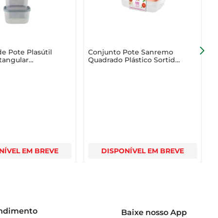
e Pote Plasútil
Conjunto Pote Sanremo
F
tangular
Quadrado Plástico Sortido
1
ortido com 5
785ml com 3 Unidades
NÍVEL EM BREVE
DISPONÍVEL EM BREVE
endimento
Baixe nosso App