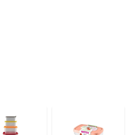
porciona um fechamento seguro, evitando a entrada de 
e você visualize o conteúdo facilmente, facilitando a 
tálica conferem um charme especial, tornando-o não 
um ambiente bem cuidado e estiloso.

 como massas, cereais e especiarias. Também pode ser 
ão, recomenda-se mantê-lo em locais secos e arejados, 