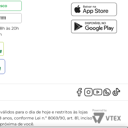
osco
1111
 8h às 20h
h
álidos para o dia de hoje e restritos às lojas
anos, conforme Lei n.º 8069/90, art. 81, inciso
s próxima de você.