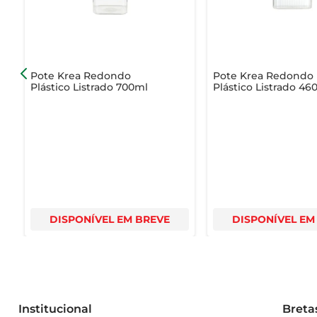
- Dimensões: Altura e diâmetro adequados para fácil 
- Peso: Leve e prático para transporte
Pote Krea Redondo
Pote Krea Redondo
Plástico Listrado 700ml
Plástico Listrado 46
DISPONÍVEL EM BREVE
DISPONÍVEL EM
Institucional
Breta