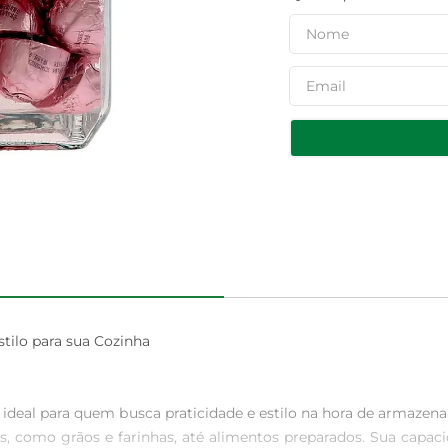
ilo para sua Cozinha

deal para quem busca praticidade e estilo na hora de armazen
os, como grãos e farinhas, até alimentos preparados. Sua capac