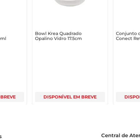
manuseio e armazenamento

Bowl Krea Quadrado
Conjunto d
0ml
Opalino Vidro 17.5cm
Conect Re
Plástico S
Unidades
 BREVE
DISPONÍVEL EM BREVE
DISPO
Central de At
s