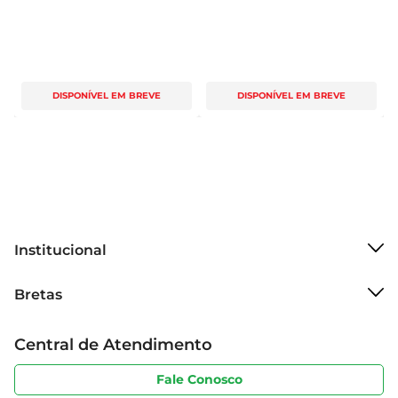
DISPONÍVEL EM BREVE
DISPONÍVEL EM BREVE
Institucional
Sobre o Bretas
Bretas
Grupo Cencosud
Trabalhe conosco
Cartão Bretas
Central de Atendimento
Sobre privacidade
Produtos Bretas
Portal do fornecedor
Código de ética
Fale Conosco
Nossas Lojas
Serviços