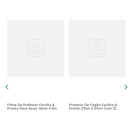
H
m
C
U
Filme De Poliéster Facilita &
Protetor De Fogão Facilita &
Pronto Para Assar 45cm X 5m
Pronto 27cm X 27cm Com 12
Unidades