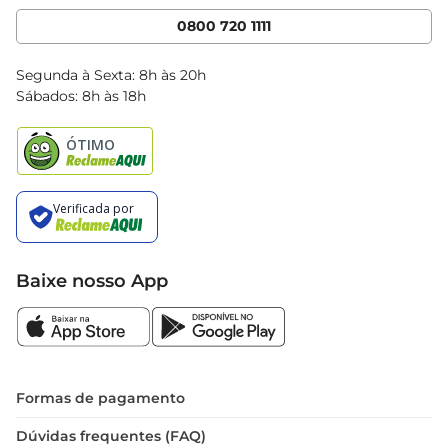
Cencosud Media
App Bretas
0800 720 1111
Clube Bretas
Blog Bretas
Segunda à Sexta: 8h às 20h
Black Friday
Sábados: 8h às 18h
Natal
Baixe nosso App
Formas de pagamento
Dúvidas frequentes (FAQ)