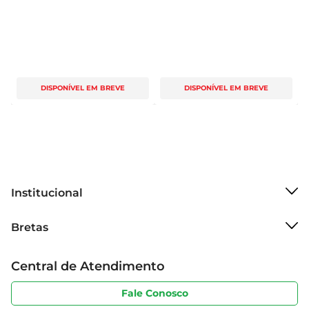
DISPONÍVEL EM BREVE
DISPONÍVEL EM BREVE
Institucional
Sobre o Bretas
Bretas
Grupo Cencosud
Trabalhe conosco
Cartão Bretas
Central de Atendimento
Sobre privacidade
Produtos Bretas
Portal do fornecedor
Código de ética
Fale Conosco
Nossas Lojas
Serviços