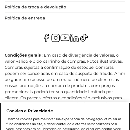
Política de troca e devolução
Política de entrega
Condições gerais
: Em caso de divergência de valores, o
valor válido é o do carrinho de compras. Fotos ilustrativas.
Compras sujeitas a confirmação de estoque. Compras
podem ser canceladas em caso de suspeita de fraude. A fim
de garantir o acesso de um maior número de clientes as
nossas promoções, a compra de produtos com preços
promocionais poderá ter sua quantidade limitada por
cliente. Os preços, ofertas e condições são exclusivos para
o e-commerce e válidos durante o dia de hoje, podendo
sofrer alterações sem prévia notificação. Proibida a venda
Cookies e Privacidade
de bebidas alcoólicas para menores de 18 anos, conforme
Usamos cookies para melhorar sua experiência de navegação, otimizar as
Lei n.º 8069/90, art. 81, inciso II (Estatuto da Criança e do
funcionalidades do site, e trazer conteúdo e ofertas personalizadas para
Adolescente). Preços e condições exclusivos para o
você, baseadas em seu histórico de navegação. Ao clicar em aceitar, você