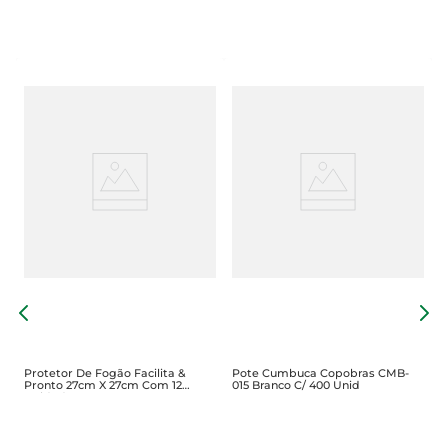
P
m
C
Protetor De Fogão Facilita &
Pote Cumbuca Copobras CMB-
Pronto 27cm X 27cm Com 12
015 Branco C/ 400 Unid
Unidades