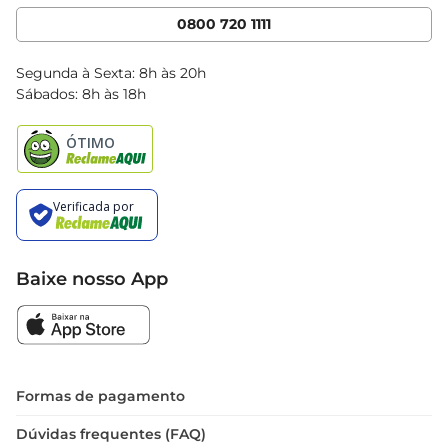
Cencosud Media
App Bretas
0800 720 1111
Clube Bretas
Blog Bretas
Segunda à Sexta: 8h às 20h
Black Friday
Sábados: 8h às 18h
Natal
Baixe nosso App
Formas de pagamento
Dúvidas frequentes (FAQ)