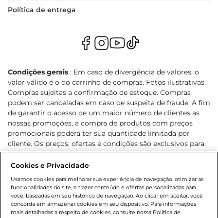
Política de entrega
Condições gerais
: Em caso de divergência de valores, o
valor válido é o do carrinho de compras. Fotos ilustrativas.
Compras sujeitas a confirmação de estoque. Compras
podem ser canceladas em caso de suspeita de fraude. A fim
de garantir o acesso de um maior número de clientes as
nossas promoções, a compra de produtos com preços
promocionais poderá ter sua quantidade limitada por
cliente. Os preços, ofertas e condições são exclusivos para
o e-commerce e válidos durante o dia de hoje, podendo
sofrer alterações sem prévia notificação. Proibida a venda
Cookies e Privacidade
de bebidas alcoólicas para menores de 18 anos, conforme
Usamos cookies para melhorar sua experiência de navegação, otimizar as
Lei n.º 8069/90, art. 81, inciso II (Estatuto da Criança e do
funcionalidades do site, e trazer conteúdo e ofertas personalizadas para
Adolescente). Preços e condições exclusivos para o
você, baseadas em seu histórico de navegação. Ao clicar em aceitar, você
concorda em armazenar cookies em seu dispositivo. Para informações
, podendo sofrer alterações sem aviso
www.bretas.com.br
mais detalhadas a respeito de cookies, consulte nossa Política de
prévio. O valor mínimo para as compras on-line é de R$