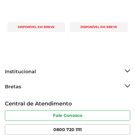
DISPONÍVEL EM BREVE
DISPONÍVEL EM BREVE
Institucional
Sobre o Bretas
Bretas
Grupo Cencosud
Trabalhe conosco
Cartão Bretas
Central de Atendimento
Sobre privacidade
Produtos Bretas
Portal do fornecedor
Código de ética
Fale Conosco
Nossas Lojas
Serviços
Cencosud Media
App Bretas
0800 720 1111
Clube Bretas