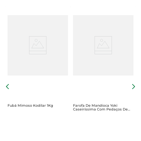
F
F
Fubá Mimoso Kodilar 1Kg
Farofa De Mandioca Yoki
Caseiríssima Com Pedaços De
Cebola Crocante 200g