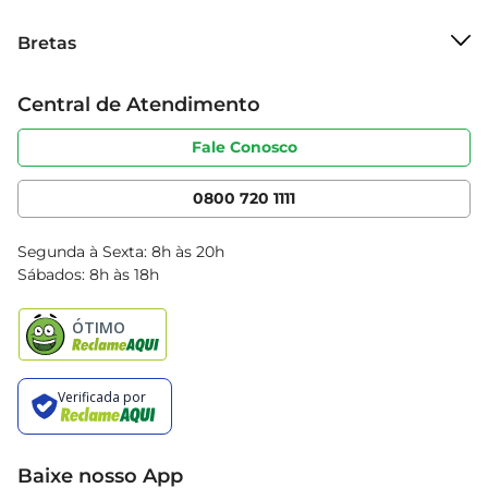
Sobre o Bretas
Bretas
Grupo Cencosud
Trabalhe conosco
Cartão Bretas
Central de Atendimento
Sobre privacidade
Produtos Bretas
Portal do fornecedor
Código de ética
Fale Conosco
Nossas Lojas
Serviços
Cencosud Media
App Bretas
0800 720 1111
Clube Bretas
Blog Bretas
Segunda à Sexta: 8h às 20h
Black Friday
Sábados: 8h às 18h
Natal
Baixe nosso App