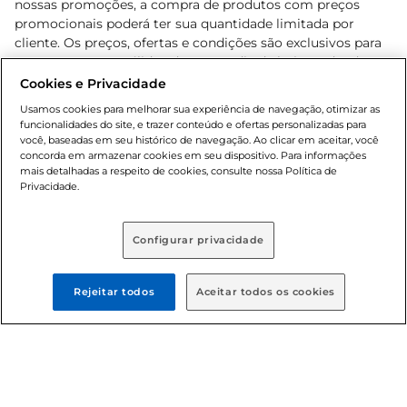
nossas promoções, a compra de produtos com preços
promocionais poderá ter sua quantidade limitada por
cliente. Os preços, ofertas e condições são exclusivos para
o e-commerce e válidos durante o dia de hoje, podendo
sofrer alterações sem prévia notificação. Proibida a venda
Cookies e Privacidade
de bebidas alcoólicas para menores de 18 anos, conforme
Usamos cookies para melhorar sua experiência de navegação, otimizar as
Lei n.º 8069/90, art. 81, inciso II (Estatuto da Criança e do
funcionalidades do site, e trazer conteúdo e ofertas personalizadas para
Adolescente). Preços e condições exclusivos para o
você, baseadas em seu histórico de navegação. Ao clicar em aceitar, você
concorda em armazenar cookies em seu dispositivo. Para informações
, podendo sofrer alterações sem aviso
www.bretas.com.br
mais detalhadas a respeito de cookies, consulte nossa Política de
prévio. O valor mínimo para as compras on-line é de R$
Privacidade.
80,00.
Configurar privacidade
© 2025 Copyright. Todos os direitos
reservados Bretas.
Rejeitar todos
Aceitar todos os cookies
Cencosud Brasil Comercial SA.CNPJ sob n°
39.346.861/0350-38 . Sediada na Av. das Nações Unidas,
12.995, 21º andar, CEP: 04.578-000, Bairro Brooklin Paulista,