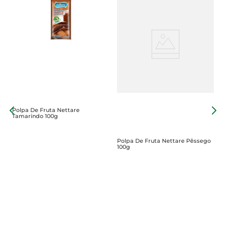
Polpa De Fruta Nettare
P
Tamarindo 100g
Polpa De Fruta Nettare Pêssego
100g