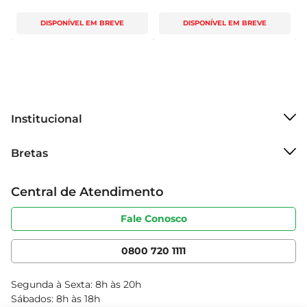
DISPONÍVEL EM BREVE
DISPONÍVEL EM BREVE
Institucional
Sobre o Bretas
Bretas
Grupo Cencosud
Trabalhe conosco
Cartão Bretas
Central de Atendimento
Sobre privacidade
Produtos Bretas
Portal do fornecedor
Código de ética
Fale Conosco
Nossas Lojas
Serviços
Cencosud Media
App Bretas
0800 720 1111
Clube Bretas
Blog Bretas
Segunda à Sexta: 8h às 20h
Black Friday
Sábados: 8h às 18h