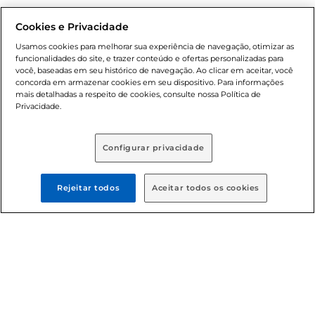
Natal
Cookies e Privacidade
Usamos cookies para melhorar sua experiência de navegação, otimizar as
funcionalidades do site, e trazer conteúdo e ofertas personalizadas para
você, baseadas em seu histórico de navegação. Ao clicar em aceitar, você
concorda em armazenar cookies em seu dispositivo. Para informações
mais detalhadas a respeito de cookies, consulte nossa Política de
Privacidade.
Baixe nosso App
Configurar privacidade
Rejeitar todos
Aceitar todos os cookies
Formas de pagamento
Dúvidas frequentes (FAQ)
Política de troca e devolução
Política de entrega