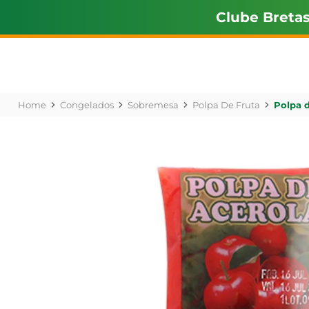
Clube Breta
Congelados
Sobremesa
Polpa De Fruta
Polpa d