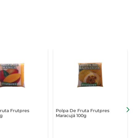
ruta Frutpres
Polpa De Fruta Frutpres
P
g
Maracujá 100g
1