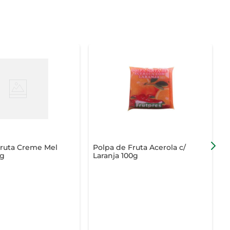
Fruta Creme Mel
Polpa de Fruta Acerola c/
P
g
Laranja 100g
E