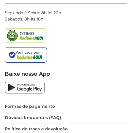
Clube Bretas
Blog Bretas
Segunda à Sexta: 8h às 20h
Black Friday
Sábados: 8h às 18h
Natal
Baixe nosso App
Formas de pagamento
Dúvidas frequentes (FAQ)
Política de troca e devolução