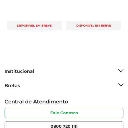
DISPONÍVEL EM BREVE
DISPONÍVEL EM BREVE
Institucional
Sobre o Bretas
Bretas
Grupo Cencosud
Trabalhe conosco
Cartão Bretas
Central de Atendimento
Sobre privacidade
Produtos Bretas
Portal do fornecedor
Código de ética
Fale Conosco
Nossas Lojas
Serviços
Cencosud Media
App Bretas
0800 720 1111