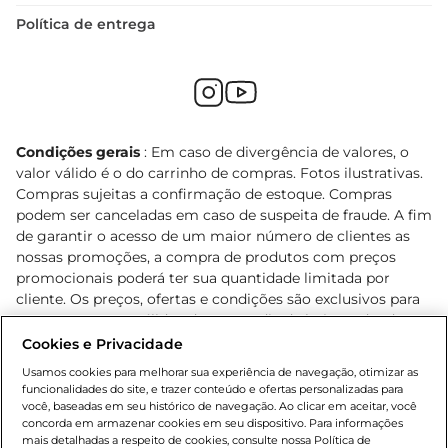
Política de entrega
Condições gerais
: Em caso de divergência de valores, o
valor válido é o do carrinho de compras. Fotos ilustrativas.
Compras sujeitas a confirmação de estoque. Compras
podem ser canceladas em caso de suspeita de fraude. A fim
de garantir o acesso de um maior número de clientes as
nossas promoções, a compra de produtos com preços
promocionais poderá ter sua quantidade limitada por
cliente. Os preços, ofertas e condições são exclusivos para
o e-commerce e válidos durante o dia de hoje, podendo
sofrer alterações sem prévia notificação. Proibida a venda
Cookies e Privacidade
de bebidas alcoólicas para menores de 18 anos, conforme
Usamos cookies para melhorar sua experiência de navegação, otimizar as
Lei n.º 8069/90, art. 81, inciso II (Estatuto da Criança e do
funcionalidades do site, e trazer conteúdo e ofertas personalizadas para
Adolescente). Preços e condições exclusivos para o
você, baseadas em seu histórico de navegação. Ao clicar em aceitar, você
concorda em armazenar cookies em seu dispositivo. Para informações
, podendo sofrer alterações sem aviso
www.bretas.com.br
mais detalhadas a respeito de cookies, consulte nossa Política de
prévio. O valor mínimo para as compras on-line é de R$