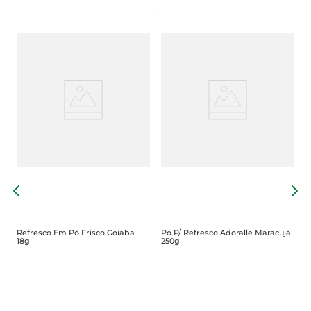
R
I
Refresco Em Pó Frisco Goiaba
Pó P/ Refresco Adoralle Maracujá
18g
250g