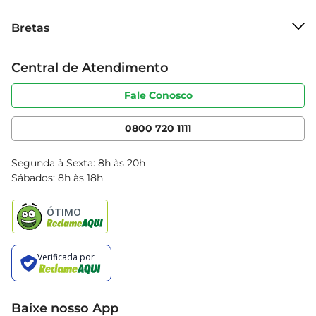
Sobre o Bretas
Bretas
Grupo Cencosud
Trabalhe conosco
Cartão Bretas
Central de Atendimento
Sobre privacidade
Produtos Bretas
Portal do fornecedor
Código de ética
Fale Conosco
Nossas Lojas
Serviços
Cencosud Media
App Bretas
0800 720 1111
Clube Bretas
Blog Bretas
Segunda à Sexta: 8h às 20h
Black Friday
Sábados: 8h às 18h
Natal
Baixe nosso App