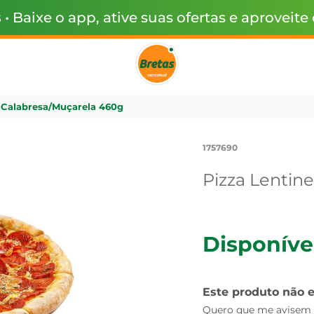
s
• Baixe o app, ative suas ofertas e aproveite
 Calabresa/Muçarela 460g
1757690
Pizza Lentin
Disponíve
Este produto não 
Quero que me avisem q