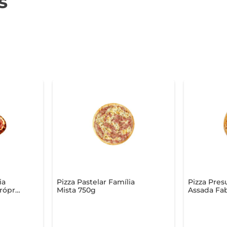
s
ia
Pizza Pastelar Família
Pizza Pres
rópria
Mista 750g
Assada Fab
Unid