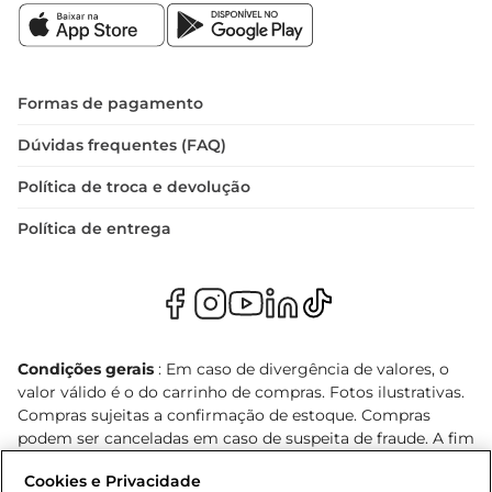
Formas de pagamento
Dúvidas frequentes (FAQ)
Política de troca e devolução
Política de entrega
Condições gerais
: Em caso de divergência de valores, o
valor válido é o do carrinho de compras. Fotos ilustrativas.
Compras sujeitas a confirmação de estoque. Compras
podem ser canceladas em caso de suspeita de fraude. A fim
de garantir o acesso de um maior número de clientes as
Cookies e Privacidade
nossas promoções, a compra de produtos com preços