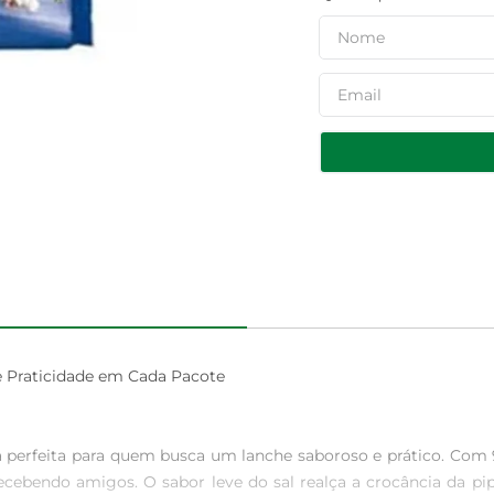
e Praticidade em Cada Pacote

a perfeita para quem busca um lanche saboroso e prático. Com
ecebendo amigos. O sabor leve do sal realça a crocância da pi