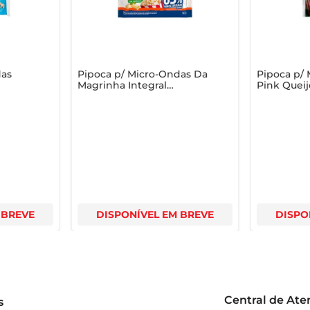
das
Pipoca p/ Micro-Ondas Da
Pipoca p/
Magrinha Integral
Pink Queij
Manteiga 90g
 BREVE
DISPONÍVEL EM BREVE
DISPO
Central de At
s