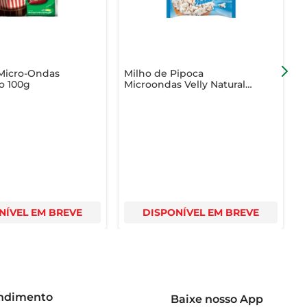
 Micro-Ondas
Milho de Pipoca
P
o 100g
Microondas Velly Natural
C
90g
NÍVEL EM BREVE
DISPONÍVEL EM BREVE
endimento
Baixe nosso App