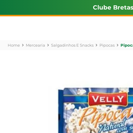
Clube Breta
Mercearia
Salgadinhos E Snacks
Pipocas
Pipoca