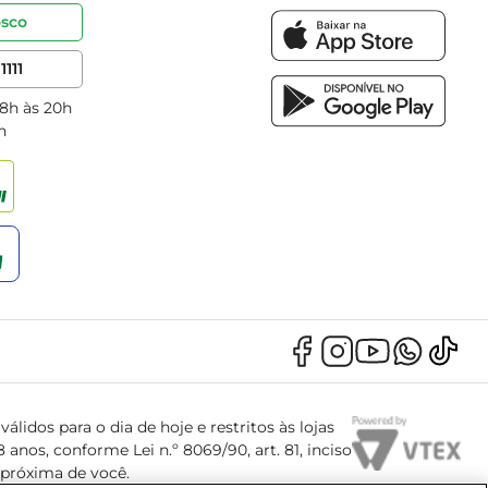
osco
1111
 8h às 20h
h
álidos para o dia de hoje e restritos às lojas
anos, conforme Lei n.º 8069/90, art. 81, inciso
s próxima de você.