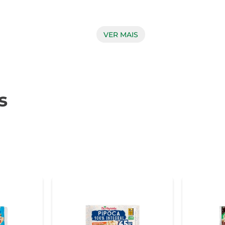
VER MAIS
oucos minutos no micro-ondas, você terá uma porção generosa
m facilidade, mantendo sua frescura e sabor. É a opção ideal 
s
os. A pipoca é feita com milho selecionado, sem adição de c
e um sabor autêntico, que agrada a todos os paladares. Assim, 
em a garantia de um lanche prático, saboroso e de qualidade, i