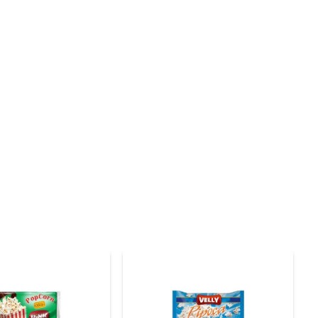
 e quentinha, pronta para ser saboreada. A embalagem 
para quem tem uma rotina agitada, mas não abre mão de 
onservantes, garantindo um lanche mais saudável. A 
você pode desfrutar de um lanche que é tanto saboroso 
deal para qualquer momento do seu dia.