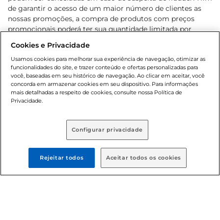
de garantir o acesso de um maior número de clientes as
nossas promoções, a compra de produtos com preços
promocionais poderá ter sua quantidade limitada por
cliente. Os preços, ofertas e condições são exclusivos para
Cookies e Privacidade
o e-commerce e válidos durante o dia de hoje, podendo
sofrer alterações sem prévia notificação. Proibida a venda
Usamos cookies para melhorar sua experiência de navegação, otimizar as
funcionalidades do site, e trazer conteúdo e ofertas personalizadas para
de bebidas alcoólicas para menores de 18 anos, conforme
você, baseadas em seu histórico de navegação. Ao clicar em aceitar, você
Lei n.º 8069/90, art. 81, inciso II (Estatuto da Criança e do
concorda em armazenar cookies em seu dispositivo. Para informações
Adolescente). Preços e condições exclusivos para o
mais detalhadas a respeito de cookies, consulte nossa Política de
, podendo sofrer alterações sem aviso
Privacidade.
www.bretas.com.br
prévio. O valor mínimo para as compras on-line é de R$
80,00.
Configurar privacidade
© 2025 Copyright. Todos os direitos
reservados Bretas.
Rejeitar todos
Aceitar todos os cookies
Cencosud Brasil Comercial SA.CNPJ sob n°
39.346.861/0350-38 . Sediada na Av. das Nações Unidas,
12.995, 21º andar, CEP: 04.578-000, Bairro Brooklin Paulista,