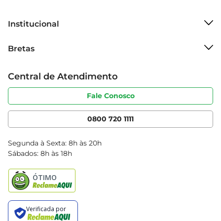
irresistível que só a Velly pode oferecer!
Institucional
Sobre o Bretas
Bretas
Grupo Cencosud
Trabalhe conosco
Cartão Bretas
Central de Atendimento
Sobre privacidade
Produtos Bretas
Portal do fornecedor
Código de ética
Fale Conosco
Nossas Lojas
Serviços
Cencosud Media
App Bretas
0800 720 1111
Clube Bretas
Blog Bretas
Segunda à Sexta: 8h às 20h
Black Friday
Sábados: 8h às 18h
Natal