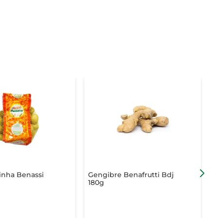
inha Benassi
Gengibre Benafrutti Bdj
M
180g
D