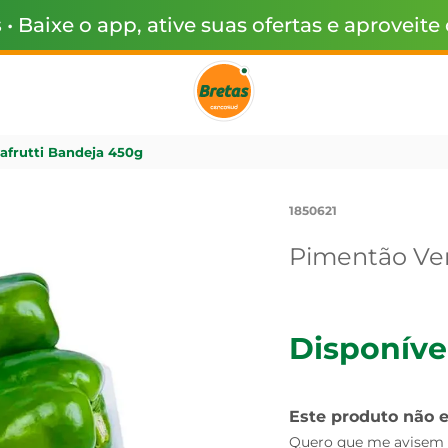
s
• Baixe o app, ative suas ofertas e aproveite
frutti Bandeja 450g
1850621
Pimentão Ver
Disponíve
Este produto não 
Quero que me avisem q