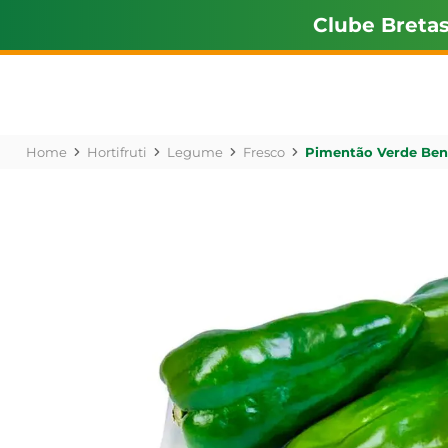
Clube Breta
Hortifruti
Legume
Fresco
Pimentão Verde Bena