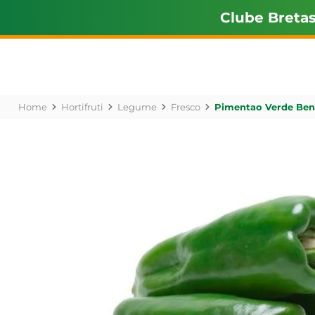
Clube Breta
Hortifruti
Legume
Fresco
Pimentao Verde Ben