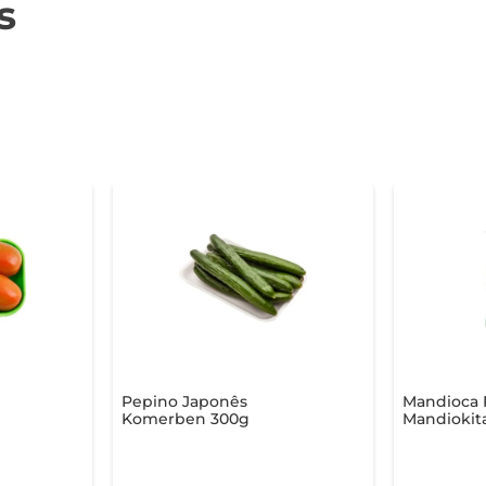
s
Pepino Japonês
Mandioca P
Komerben 300g
Mandiokita
300g