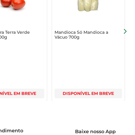
a Terra Verde
Mandioca Só Mandioca a
M
00g
Vácuo 700g
T
NÍVEL EM BREVE
DISPONÍVEL EM BREVE
endimento
Baixe nosso App