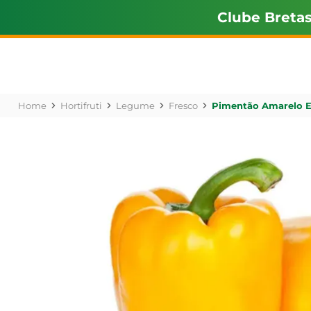
Clube Breta
Hortifruti
Legume
Fresco
Pimentão Amarelo 