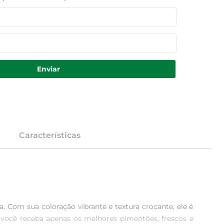
Enviar
Características
 Com sua coloração vibrante e textura crocante, ele é 
 você receba apenas os melhores pimentões, frescos e 