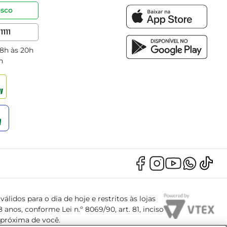
osco
1111
 8h às 20h
h
álidos para o dia de hoje e restritos às lojas
anos, conforme Lei n.º 8069/90, art. 81, inciso
s próxima de você.