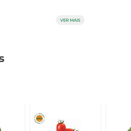
VER MAIS
tilizado em diversas receitas. Seja em pratos quentes ou frio
 grãos. Experimente adicioná-lo a uma salada colorida, ou co
s
o em vitaminas e antioxidantes, como a vitamina C e carotenoid
ua dieta é uma maneira saborosa de cuidar do seu bem-estar.

-se armazená-lo em local fresco e seco, preferencialmente na
, dependendo da sua preferência e da receita escolhida.

do de forma prática, facilitando o transporte e o armazenam
s refeições com sabor e nutrientes.