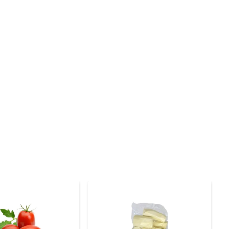
s, ele traz um toque especial e um sabor adocicado que 
mo acompanhamento de um prato principal, e descubra 
es, que ajudam a fortalecer o sistema imunológico e a 
 geladeira. Antes de utilizá-lo, lave bem e retire as 
ento. Ao escolher o pimentão amarelo embalado, você 