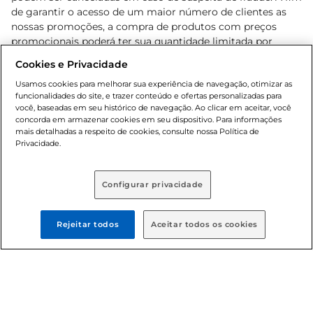
de garantir o acesso de um maior número de clientes as
nossas promoções, a compra de produtos com preços
promocionais poderá ter sua quantidade limitada por
cliente. Os preços, ofertas e condições são exclusivos para
Cookies e Privacidade
o e-commerce e válidos durante o dia de hoje, podendo
sofrer alterações sem prévia notificação. Proibida a venda
Usamos cookies para melhorar sua experiência de navegação, otimizar as
funcionalidades do site, e trazer conteúdo e ofertas personalizadas para
de bebidas alcoólicas para menores de 18 anos, conforme
você, baseadas em seu histórico de navegação. Ao clicar em aceitar, você
Lei n.º 8069/90, art. 81, inciso II (Estatuto da Criança e do
concorda em armazenar cookies em seu dispositivo. Para informações
Adolescente). Preços e condições exclusivos para o
mais detalhadas a respeito de cookies, consulte nossa Política de
, podendo sofrer alterações sem aviso
Privacidade.
www.bretas.com.br
prévio. O valor mínimo para as compras on-line é de R$
80,00.
Configurar privacidade
© 2025 Copyright. Todos os direitos
reservados Bretas.
Rejeitar todos
Aceitar todos os cookies
Cencosud Brasil Comercial SA.CNPJ sob n°
39.346.861/0350-38 . Sediada na Av. das Nações Unidas,
12.995, 21º andar, CEP: 04.578-000, Bairro Brooklin Paulista,