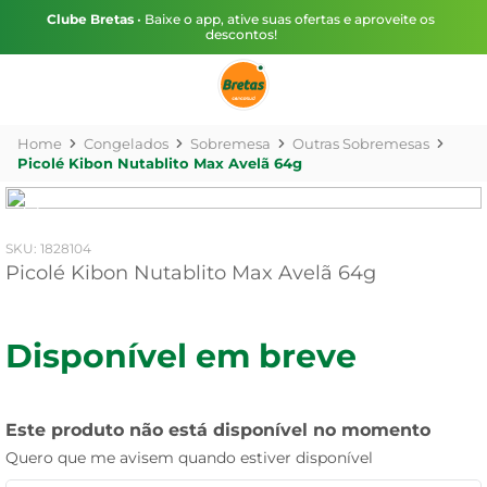
Clube Bretas
• Baixe o app, ative suas ofertas e aproveite os
descontos!
Congelados
Sobremesa
Outras Sobremesas
Picolé Kibon Nutablito Max Avelã 64g
:
1828104
Picolé Kibon Nutablito Max Avelã 64g
Disponível em breve
Este produto não está disponível no momento
Quero que me avisem quando estiver disponível