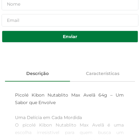
Enviar
Descrição
Características
Picolé Kibon Nutablito Max Avelã 64g – Um 
Sabor que Envolve

Uma Delícia em Cada Mordida  

O picolé Kibon Nutablito Max Avelã é uma 
escolha irresistível para quem busca um 