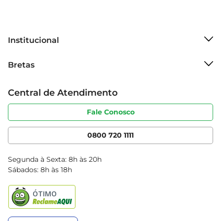
Institucional
Sobre o Bretas
Bretas
Grupo Cencosud
Trabalhe conosco
Cartão Bretas
Central de Atendimento
Sobre privacidade
Produtos Bretas
Portal do fornecedor
Código de ética
Fale Conosco
Nossas Lojas
Serviços
Cencosud Media
App Bretas
0800 720 1111
Clube Bretas
Blog Bretas
Segunda à Sexta: 8h às 20h
Black Friday
Sábados: 8h às 18h
Natal