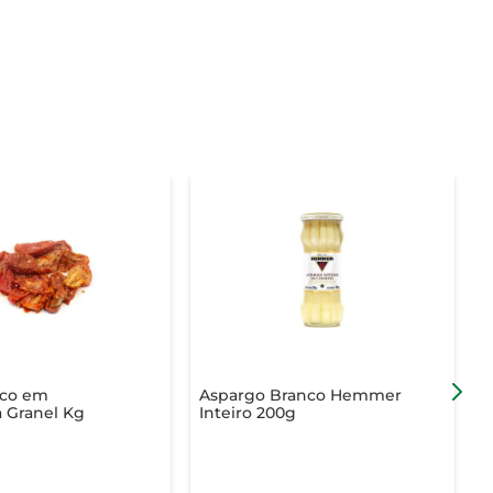
eco em
Aspargo Branco Hemmer
C
 Granel Kg
Inteiro 200g