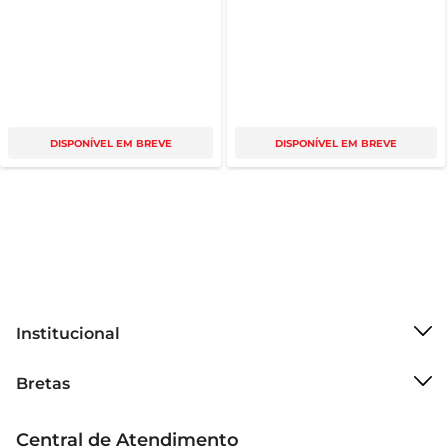
DISPONÍVEL EM BREVE
DISPONÍVEL EM BREVE
Institucional
Sobre o Bretas
Bretas
Grupo Cencosud
Trabalhe conosco
Cartão Bretas
Central de Atendimento
Sobre privacidade
Produtos Bretas