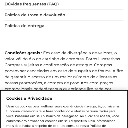
Dúvidas frequentes (FAQ)
Política de troca e devolução
Política de entrega
Condições gerais
: Em caso de divergência de valores, o
valor válido é o do carrinho de compras. Fotos ilustrativas.
Compras sujeitas a confirmação de estoque. Compras
podem ser canceladas em caso de suspeita de fraude. A fim
de garantir o acesso de um maior número de clientes as
nossas promoções, a compra de produtos com preços
promocionais poderá ter sua quantidade limitada por
cliente. Os preços, ofertas e condições são exclusivos para
Cookies e Privacidade
o e-commerce e válidos durante o dia de hoje, podendo
sofrer alterações sem prévia notificação. Proibida a venda
Usamos cookies para melhorar sua experiência de navegação, otimizar as
funcionalidades do site, e trazer conteúdo e ofertas personalizadas para
de bebidas alcoólicas para menores de 18 anos, conforme
você, baseadas em seu histórico de navegação. Ao clicar em aceitar, você
Lei n.º 8069/90, art. 81, inciso II (Estatuto da Criança e do
concorda em armazenar cookies em seu dispositivo. Para informações
Adolescente). Preços e condições exclusivos para o
mais detalhadas a respeito de cookies, consulte nossa Política de