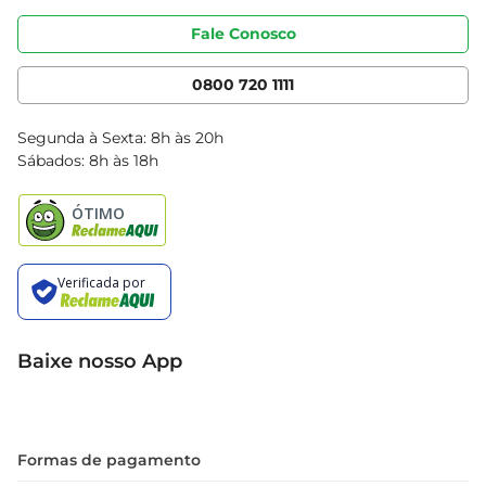
Portal do fornecedor
Código de ética
Fale Conosco
Nossas Lojas
Serviços
Cencosud Media
App Bretas
0800 720 1111
Clube Bretas
Blog Bretas
Segunda à Sexta: 8h às 20h
Black Friday
Sábados: 8h às 18h
Natal
Baixe nosso App
Formas de pagamento