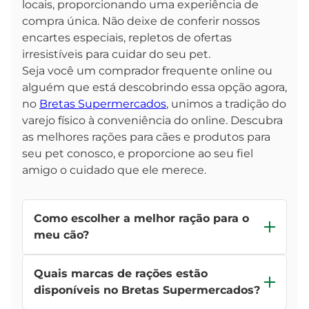
locais, proporcionando uma experiência de
compra única. Não deixe de conferir nossos
encartes especiais, repletos de ofertas
irresistíveis para cuidar do seu pet.
Seja você um comprador frequente online ou
alguém que está descobrindo essa opção agora,
no
Bretas Supermercados
, unimos a tradição do
varejo físico à conveniência do online. Descubra
as melhores rações para cães e produtos para
seu pet conosco, e proporcione ao seu fiel
amigo o cuidado que ele merece.
Como escolher a melhor ração para o
meu cão?
Ao escolher a ração, leve em consideração as
Quais marcas de rações estão
necessidades específicas do seu pet, como porte,
idade e eventuais sensibilidades alimentares.
disponíveis no Bretas Supermercados?