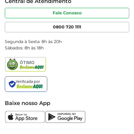
Central de Atendimento
Sobre privacidade
Produtos Bretas
Portal do fornecedor
Código de ética
Fale Conosco
Nossas Lojas
Serviços
Cencosud Media
App Bretas
0800 720 1111
Clube Bretas
Blog Bretas
Segunda à Sexta: 8h às 20h
Black Friday
Sábados: 8h às 18h
Natal
Baixe nosso App