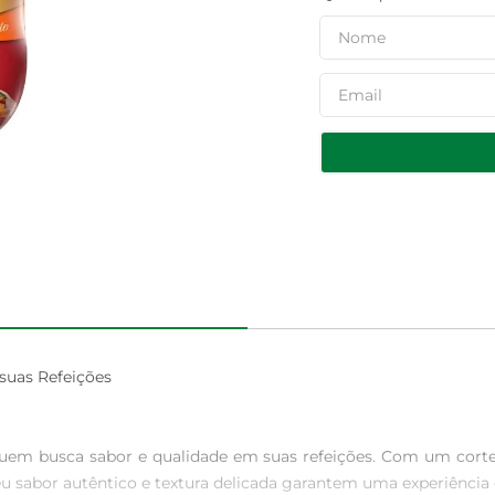
uas Refeições

uem busca sabor e qualidade em suas refeições. Com um corte s
Seu sabor autêntico e textura delicada garantem uma experiência