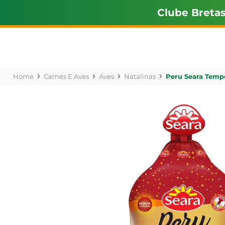
Clube Breta
Carnes E Aves
Aves
Natalinas
Peru Seara Temp