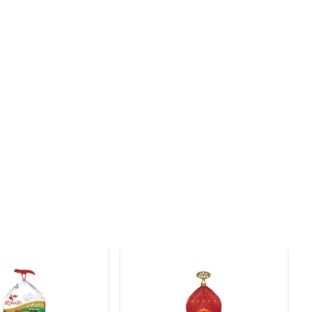
 Sua embalagem prática facilita o armazenamento e o 
 congelado Seara é uma excelente base para receitas 
dadosamente selecionado e processado, garantindo que 
confiança e tranquilidade na hora de servir.

ha suas propriedades e sabor. O peso do produto é de 1 
r as orientações de cozimento para garantir que a carne 
 Essa combinação traz um toque especial e aromático ao 
ando-a ainda mais saborosa e nutritiva.