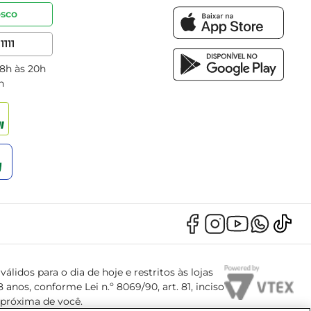
osco
1111
 8h às 20h
h
álidos para o dia de hoje e restritos às lojas
anos, conforme Lei n.º 8069/90, art. 81, inciso
s próxima de você.