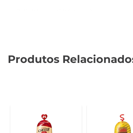
Praticidade e versatilidade na cozinha  

Esse peru é extremamente versátil e pode ser prepar
manuseio, permitindo que você tenha sempre à mão um
criativas, como recheios, saladas ou acompanhamentos.
Qualidade Seara em cada pedaço  

A Seara é reconhecida por seu compromisso com a qual
Produtos Relacionado
você receba um produto fresco e saboroso. A marca se de
Informações técnicas e de uso  

Este produto é ideal para ser descongelado na geladeir
kg, tornando-o uma opção prática para refeições em famí
fique suculenta e saborosa.

Dicas para um preparo perfeito  

Para realçar o sabor do Peru Congelado Seara, experime
prato. Além disso, o uso de acompanhamentos como faro