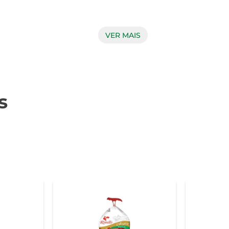
ado de diversas maneiras, seja assado, grelhado ou cozido.
VER MAIS
a opção saborosa para o almoço ou jantar. Além disso, o peru


idade e a segurança alimentar. O Peru Congelado Seara é cui
s
staca por seguir rigorosos padrões de controle, proporcionando 
a por 24 horas antes do preparo, garantindo que a carne manten
lia ou para o dia a dia. Ao preparar o peru, é importante segui
nte temperá-lo com ervas frescas, alho e limão antes de assar.
fa, arroz e saladas complementa perfeitamente a refeição, torn