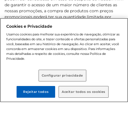
de garantir o acesso de um maior número de clientes as
nossas promoções, a compra de produtos com preços
promocionais poderá ter sua quantidade limitada por
cliente. Os preços, ofertas e condições são exclusivos para
Cookies e Privacidade
o e-commerce e válidos durante o dia de hoje, podendo
sofrer alterações sem prévia notificação. Proibida a venda
Usamos cookies para melhorar sua experiência de navegação, otimizar as
funcionalidades do site, e trazer conteúdo e ofertas personalizadas para
de bebidas alcoólicas para menores de 18 anos, conforme
você, baseadas em seu histórico de navegação. Ao clicar em aceitar, você
Lei n.º 8069/90, art. 81, inciso II (Estatuto da Criança e do
concorda em armazenar cookies em seu dispositivo. Para informações
Adolescente). Preços e condições exclusivos para o
mais detalhadas a respeito de cookies, consulte nossa Política de
, podendo sofrer alterações sem aviso
Privacidade.
www.bretas.com.br
prévio. O valor mínimo para as compras on-line é de R$
80,00.
Configurar privacidade
© 2025 Copyright. Todos os direitos
reservados Bretas.
Rejeitar todos
Aceitar todos os cookies
Cencosud Brasil Comercial SA.CNPJ sob n°
39.346.861/0350-38 . Sediada na Av. das Nações Unidas,
12.995, 21º andar, CEP: 04.578-000, Bairro Brooklin Paulista,