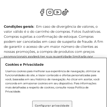
Condições gerais
: Em caso de divergência de valores, o
valor válido é o do carrinho de compras. Fotos ilustrativas.
Compras sujeitas a confirmação de estoque. Compras
podem ser canceladas em caso de suspeita de fraude. A fim
de garantir o acesso de um maior número de clientes as
nossas promoções, a compra de produtos com preços
promocionais poderá ter sua quantidade limitada por
cliente. Os preços, ofertas e condições são exclusivos para
Cookies e Privacidade
o e-commerce e válidos durante o dia de hoje, podendo
sofrer alterações sem prévia notificação. Proibida a venda
Usamos cookies para melhorar sua experiência de navegação, otimizar as
funcionalidades do site, e trazer conteúdo e ofertas personalizadas para
de bebidas alcoólicas para menores de 18 anos, conforme
você, baseadas em seu histórico de navegação. Ao clicar em aceitar, você
Lei n.º 8069/90, art. 81, inciso II (Estatuto da Criança e do
concorda em armazenar cookies em seu dispositivo. Para informações
Adolescente). Preços e condições exclusivos para o
mais detalhadas a respeito de cookies, consulte nossa Política de
, podendo sofrer alterações sem aviso
Privacidade.
www.bretas.com.br
prévio. O valor mínimo para as compras on-line é de R$
80,00.
Configurar privacidade