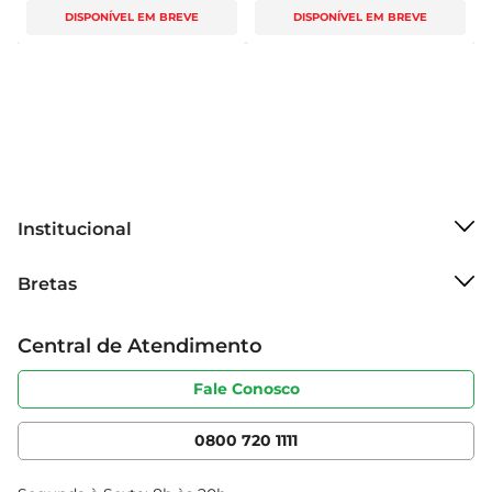
DISPONÍVEL EM BREVE
DISPONÍVEL EM BREVE
Institucional
Sobre o Bretas
Bretas
Grupo Cencosud
Trabalhe conosco
Cartão Bretas
Central de Atendimento
Sobre privacidade
Produtos Bretas
Portal do fornecedor
Código de ética
Fale Conosco
Nossas Lojas
Serviços
Cencosud Media
App Bretas
0800 720 1111
Clube Bretas
Blog Bretas