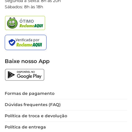
Segunda à Sexta: 8h às 20h
Black Friday
Sábados: 8h às 18h
Natal
Baixe nosso App
Formas de pagamento
Dúvidas frequentes (FAQ)
Política de troca e devolução
Política de entrega