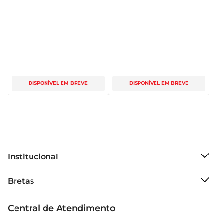
DISPONÍVEL EM BREVE
DISPONÍVEL EM BREVE
Institucional
Sobre o Bretas
Bretas
Grupo Cencosud
Trabalhe conosco
Cartão Bretas
Central de Atendimento
Sobre privacidade
Produtos Bretas