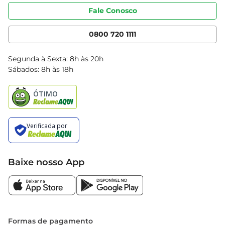
Portal do fornecedor
Código de ética
Fale Conosco
Nossas Lojas
Serviços
Cencosud Media
App Bretas
0800 720 1111
Clube Bretas
Blog Bretas
Segunda à Sexta: 8h às 20h
Black Friday
Sábados: 8h às 18h
Natal
Baixe nosso App
Formas de pagamento