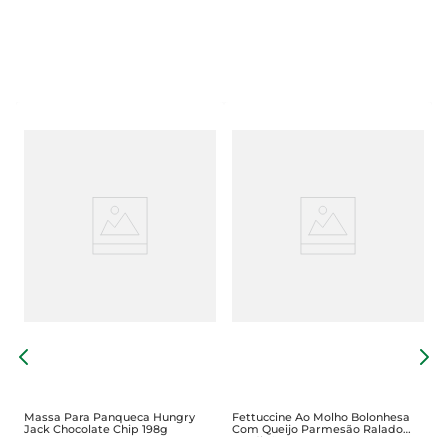
s
F
M
Massa Para Panqueca Hungry
Fettuccine Ao Molho Bolonhesa
Jack Chocolate Chip 198g
Com Queijo Parmesão Ralado
Perdigão Meu Menu Pacote 300g