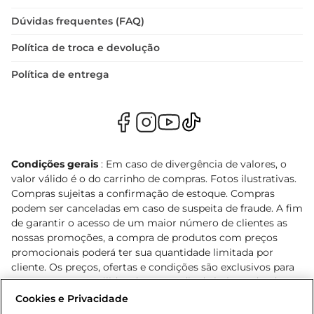
Dúvidas frequentes (FAQ)
Política de troca e devolução
Política de entrega
Condições gerais
: Em caso de divergência de valores, o
valor válido é o do carrinho de compras. Fotos ilustrativas.
Compras sujeitas a confirmação de estoque. Compras
podem ser canceladas em caso de suspeita de fraude. A fim
de garantir o acesso de um maior número de clientes as
nossas promoções, a compra de produtos com preços
promocionais poderá ter sua quantidade limitada por
cliente. Os preços, ofertas e condições são exclusivos para
o e-commerce e válidos durante o dia de hoje, podendo
sofrer alterações sem prévia notificação. Proibida a venda
Cookies e Privacidade
de bebidas alcoólicas para menores de 18 anos, conforme