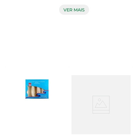
Com um sabor marcante e uma textura que 
remete às tradições, essa linguiça é ideal para 
VER MAIS
diversas preparações, desde um simples lanche 
até pratos mais elaborados. Seu tempero especial 
garante uma explosão de sabores que vai agradar 
a todos os paladares.

Versatilidade na cozinha  

Esse produto é extremamente versátil e pode ser 
utilizado em uma variedade de receitas. 
Experimente grelhá-la e servir como aperitivo, ou 
incorporá-la em pratos como feijoadas, risotos e 
até mesmo em pizzas. A Linguiça Salgada Seco 
PX se destaca pela sua capacidade de realçar o 
sabor dos pratos, tornando cada refeição uma 
verdadeira celebração.

Qualidade e procedência  

Produzida com ingredientes selecionados, a 