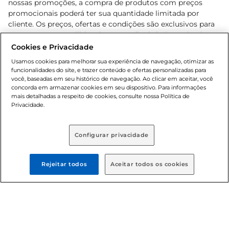
nossas promoções, a compra de produtos com preços
promocionais poderá ter sua quantidade limitada por
cliente. Os preços, ofertas e condições são exclusivos para
o e-commerce e válidos durante o dia de hoje, podendo
sofrer alterações sem prévia notificação. Proibida a venda
Cookies e Privacidade
de bebidas alcoólicas para menores de 18 anos, conforme
Usamos cookies para melhorar sua experiência de navegação, otimizar as
Lei n.º 8069/90, art. 81, inciso II (Estatuto da Criança e do
funcionalidades do site, e trazer conteúdo e ofertas personalizadas para
Adolescente). Preços e condições exclusivos para o
você, baseadas em seu histórico de navegação. Ao clicar em aceitar, você
concorda em armazenar cookies em seu dispositivo. Para informações
, podendo sofrer alterações sem aviso
www.bretas.com.br
mais detalhadas a respeito de cookies, consulte nossa Política de
prévio. O valor mínimo para as compras on-line é de R$
Privacidade.
80,00.
Configurar privacidade
© 2025 Copyright. Todos os direitos
reservados Bretas.
Rejeitar todos
Aceitar todos os cookies
Cencosud Brasil Comercial SA.CNPJ sob n°
39.346.861/0350-38 . Sediada na Av. das Nações Unidas,
12.995, 21º andar, CEP: 04.578-000, Bairro Brooklin Paulista,