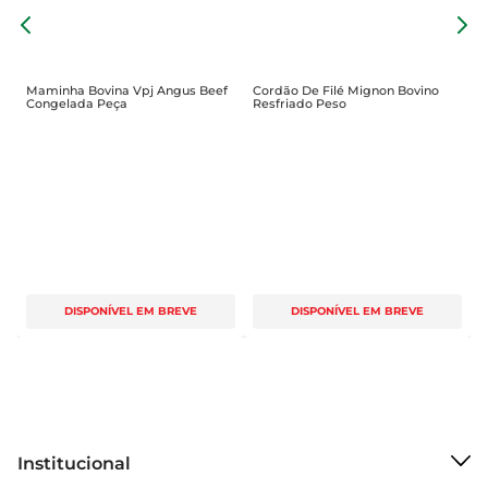
organizado, favorecendo o aproveitamento do 
M
ingrediente e contribuindo para um resultado 
R
final satisfatório na mesa.
Maminha Bovina Vpj Angus Beef
Cordão De Filé Mignon Bovino
Congelada Peça
Resfriado Peso
DISPONÍVEL EM BREVE
DISPONÍVEL EM BREVE
Institucional