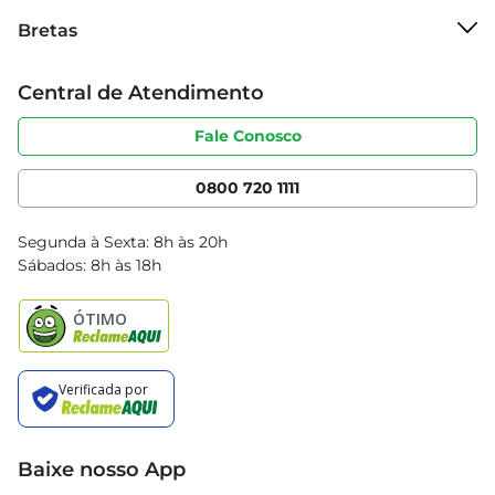
Sobre o Bretas
Bretas
Grupo Cencosud
Trabalhe conosco
Cartão Bretas
Central de Atendimento
Sobre privacidade
Produtos Bretas
Portal do fornecedor
Código de ética
Fale Conosco
Nossas Lojas
Serviços
Cencosud Media
App Bretas
0800 720 1111
Clube Bretas
Blog Bretas
Segunda à Sexta: 8h às 20h
Black Friday
Sábados: 8h às 18h
Natal
Baixe nosso App