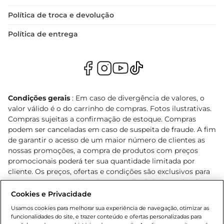
Política de troca e devolução
Política de entrega
Condições gerais
: Em caso de divergência de valores, o
valor válido é o do carrinho de compras. Fotos ilustrativas.
Compras sujeitas a confirmação de estoque. Compras
podem ser canceladas em caso de suspeita de fraude. A fim
de garantir o acesso de um maior número de clientes as
nossas promoções, a compra de produtos com preços
promocionais poderá ter sua quantidade limitada por
cliente. Os preços, ofertas e condições são exclusivos para
o e-commerce e válidos durante o dia de hoje, podendo
sofrer alterações sem prévia notificação. Proibida a venda
Cookies e Privacidade
de bebidas alcoólicas para menores de 18 anos, conforme
Usamos cookies para melhorar sua experiência de navegação, otimizar as
Lei n.º 8069/90, art. 81, inciso II (Estatuto da Criança e do
funcionalidades do site, e trazer conteúdo e ofertas personalizadas para