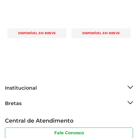
DISPONÍVEL EM BREVE
DISPONÍVEL EM BREVE
Institucional
Sobre o Bretas
Bretas
Grupo Cencosud
Trabalhe conosco
Cartão Bretas
Central de Atendimento
Sobre privacidade
Produtos Bretas
Portal do fornecedor
Código de ética
Fale Conosco
Nossas Lojas
Serviços