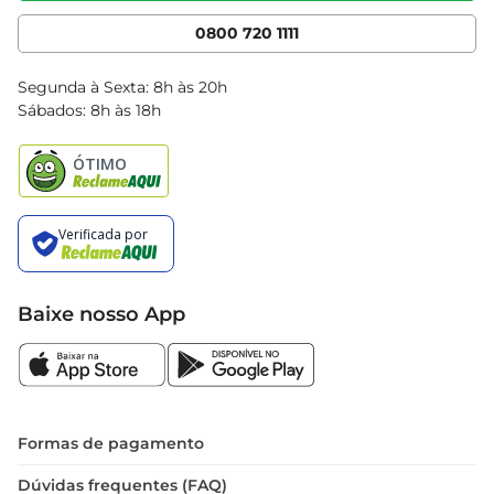
Cencosud Media
App Bretas
0800 720 1111
Clube Bretas
Blog Bretas
Segunda à Sexta: 8h às 20h
Black Friday
Sábados: 8h às 18h
Natal
Baixe nosso App
Formas de pagamento
Dúvidas frequentes (FAQ)