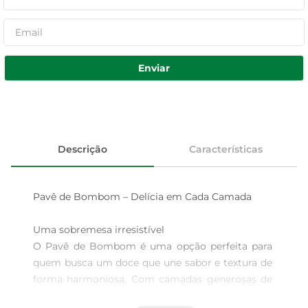
Enviar
Descrição
Características
Pavê de Bombom – Delícia em Cada Camada

Uma sobremesa irresistível  

O Pavê de Bombom é uma opção perfeita para 
quem busca um doce que une sabor e textura de 
forma harmoniosa. Com camadas generosas de 
bombons e um creme suave, essa sobremesa é 