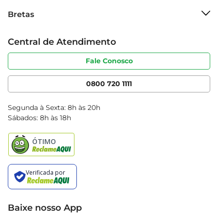
Sobre o Bretas
Bretas
Grupo Cencosud
Trabalhe conosco
Cartão Bretas
Central de Atendimento
Sobre privacidade
Produtos Bretas
Portal do fornecedor
Código de ética
Fale Conosco
Nossas Lojas
Serviços
Cencosud Media
App Bretas
0800 720 1111
Clube Bretas
Blog Bretas
Segunda à Sexta: 8h às 20h
Black Friday
Sábados: 8h às 18h
Natal
Baixe nosso App