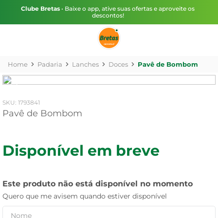
Clube Bretas
• Baixe o app, ative suas ofertas e aproveite os
descontos!
Padaria
Lanches
Doces
Pavê de Bombom
:
1793841
Pavê de Bombom
Disponível em breve
Este produto não está disponível no momento
Quero que me avisem quando estiver disponível