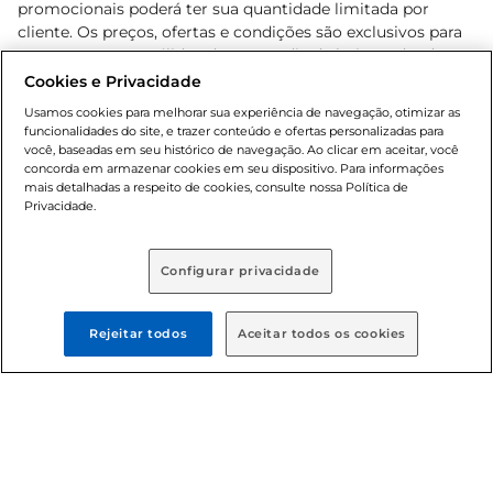
promocionais poderá ter sua quantidade limitada por
cliente. Os preços, ofertas e condições são exclusivos para
o e-commerce e válidos durante o dia de hoje, podendo
sofrer alterações sem prévia notificação. Proibida a venda
Cookies e Privacidade
de bebidas alcoólicas para menores de 18 anos, conforme
Usamos cookies para melhorar sua experiência de navegação, otimizar as
Lei n.º 8069/90, art. 81, inciso II (Estatuto da Criança e do
funcionalidades do site, e trazer conteúdo e ofertas personalizadas para
Adolescente). Preços e condições exclusivos para o
você, baseadas em seu histórico de navegação. Ao clicar em aceitar, você
concorda em armazenar cookies em seu dispositivo. Para informações
, podendo sofrer alterações sem aviso
www.bretas.com.br
mais detalhadas a respeito de cookies, consulte nossa Política de
prévio. O valor mínimo para as compras on-line é de R$
Privacidade.
80,00.
Configurar privacidade
© 2025 Copyright. Todos os direitos
reservados Bretas.
Rejeitar todos
Aceitar todos os cookies
Cencosud Brasil Comercial SA.CNPJ sob n°
39.346.861/0350-38 . Sediada na Av. das Nações Unidas,
12.995, 21º andar, CEP: 04.578-000, Bairro Brooklin Paulista,
na cidade de São Paulo - SP.