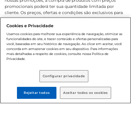
nossas promoções, a compra de produtos com preços
promocionais poderá ter sua quantidade limitada por
cliente. Os preços, ofertas e condições são exclusivos para
o e-commerce e válidos durante o dia de hoje, podendo
sofrer alterações sem prévia notificação. Proibida a venda
Cookies e Privacidade
de bebidas alcoólicas para menores de 18 anos, conforme
Usamos cookies para melhorar sua experiência de navegação, otimizar as
Lei n.º 8069/90, art. 81, inciso II (Estatuto da Criança e do
funcionalidades do site, e trazer conteúdo e ofertas personalizadas para
Adolescente). Preços e condições exclusivos para o
você, baseadas em seu histórico de navegação. Ao clicar em aceitar, você
concorda em armazenar cookies em seu dispositivo. Para informações
, podendo sofrer alterações sem aviso
www.bretas.com.br
mais detalhadas a respeito de cookies, consulte nossa Política de
prévio. O valor mínimo para as compras on-line é de R$
Privacidade.
80,00.
Configurar privacidade
© 2025 Copyright. Todos os direitos
reservados Bretas.
Rejeitar todos
Aceitar todos os cookies
Cencosud Brasil Comercial SA.CNPJ sob n°
39.346.861/0350-38 . Sediada na Av. das Nações Unidas,
12.995, 21º andar, CEP: 04.578-000, Bairro Brooklin Paulista,