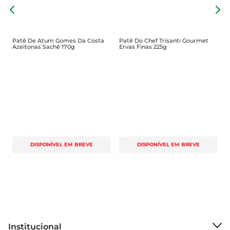
P
P
Patê De Atum Gomes Da Costa
Patê Do Chef Trisanti Gourmet
Azeitonas Sachê 170g
Ervas Finas 225g
DISPONÍVEL EM BREVE
DISPONÍVEL EM BREVE
Institucional