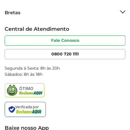
Sobre o Bretas
Bretas
Grupo Cencosud
Trabalhe conosco
Cartão Bretas
Central de Atendimento
Sobre privacidade
Produtos Bretas
Portal do fornecedor
Código de ética
Fale Conosco
Nossas Lojas
Serviços
Cencosud Media
App Bretas
0800 720 1111
Clube Bretas
Blog Bretas
Segunda à Sexta: 8h às 20h
Black Friday
Sábados: 8h às 18h
Natal
Baixe nosso App