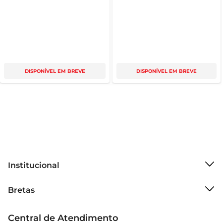
DISPONÍVEL EM BREVE
DISPONÍVEL EM BREVE
Institucional
Sobre o Bretas
Bretas
Grupo Cencosud
Trabalhe conosco
Cartão Bretas
Central de Atendimento
Sobre privacidade
Produtos Bretas