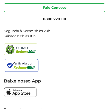
Portal do fornecedor
Código de ética
Fale Conosco
Nossas Lojas
Serviços
Cencosud Media
App Bretas
0800 720 1111
Clube Bretas
Blog Bretas
Segunda à Sexta: 8h às 20h
Black Friday
Sábados: 8h às 18h
Natal
Baixe nosso App