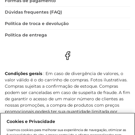
Formas de pagamento
Dúvidas frequentes (FAQ)
Política de troca e devolução
Política de entrega
Condições gerais
: Em caso de divergência de valores, o
valor válido é o do carrinho de compras. Fotos ilustrativas.
Compras sujeitas a confirmação de estoque. Compras
podem ser canceladas em caso de suspeita de fraude. A fim
de garantir o acesso de um maior número de clientes as
nossas promoções, a compra de produtos com preços
promocionais poderá ter sua quantidade limitada por
cliente. Os preços, ofertas e condições são exclusivos para
Cookies e Privacidade
o e-commerce e válidos durante o dia de hoje, podendo
sofrer alterações sem prévia notificação. Proibida a venda
Usamos cookies para melhorar sua experiência de navegação, otimizar as