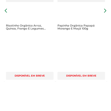
P
B
1
Risotinho Orgânico Arroz,
Papinha Orgânica Papapá
Quinoa, Frango E Legumes
Morango E Maçã 100g
Papapá La Chef Vidro 180g
DISPONÍVEL EM BREVE
DISPONÍVEL EM BREVE