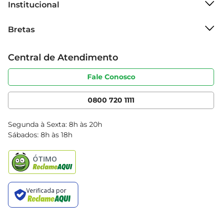
Institucional
Sobre o Bretas
Bretas
Grupo Cencosud
Trabalhe conosco
Cartão Bretas
Central de Atendimento
Sobre privacidade
Produtos Bretas
Portal do fornecedor
Código de ética
Fale Conosco
Nossas Lojas
Serviços
Cencosud Media
App Bretas
0800 720 1111
Clube Bretas
Blog Bretas
Segunda à Sexta: 8h às 20h
Black Friday
Sábados: 8h às 18h
Natal