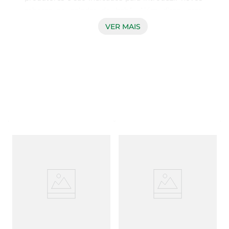
sabores ao paladar do bebê. Além disso, essa 
papinha não tem adição de açúcar*, de sal** e 
VER MAIS
amido – o que permite uma textura ainda mais 
natural. Além disso, ela continua livre de 
conservantes.  

* Contém açúcares naturalmente presente nas 
matérias-primas. Este não é um alimento baixo 
ou reduzido em valor energético.

** Contém sódio próprio dos ingredientes.