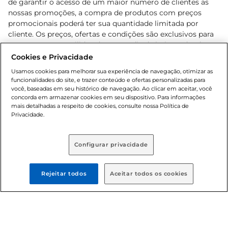
de garantir o acesso de um maior número de clientes as
nossas promoções, a compra de produtos com preços
promocionais poderá ter sua quantidade limitada por
cliente. Os preços, ofertas e condições são exclusivos para
o e-commerce e válidos durante o dia de hoje, podendo
sofrer alterações sem prévia notificação. Proibida a venda
Cookies e Privacidade
de bebidas alcoólicas para menores de 18 anos, conforme
Usamos cookies para melhorar sua experiência de navegação, otimizar as
Lei n.º 8069/90, art. 81, inciso II (Estatuto da Criança e do
funcionalidades do site, e trazer conteúdo e ofertas personalizadas para
Adolescente). Preços e condições exclusivos para o
você, baseadas em seu histórico de navegação. Ao clicar em aceitar, você
concorda em armazenar cookies em seu dispositivo. Para informações
, podendo sofrer alterações sem aviso
www.bretas.com.br
mais detalhadas a respeito de cookies, consulte nossa Política de
prévio. O valor mínimo para as compras on-line é de R$
Privacidade.
80,00.
Configurar privacidade
© 2025 Copyright. Todos os direitos
reservados Bretas.
Rejeitar todos
Aceitar todos os cookies
Cencosud Brasil Comercial SA.CNPJ sob n°
39.346.861/0350-38 . Sediada na Av. das Nações Unidas,