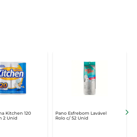
ha Kitchen 120
Pano Esfrebom Lavável
P
m 2 Unid
Rolo c/ 52 Unid
1