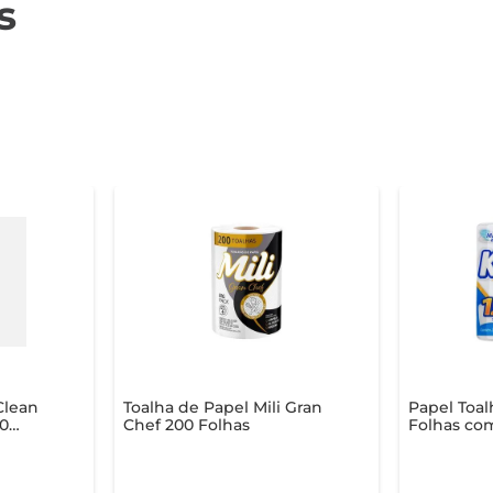
s
Clean
Toalha de Papel Mili Gran
Papel Toal
00
Chef 200 Folhas
Folhas co
om 2