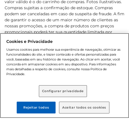
valor válido é o do carrinho de compras. Fotos ilustrativas.
Compras sujeitas a confirmação de estoque. Compras
podem ser canceladas em caso de suspeita de fraude. A fim
de garantir o acesso de um maior número de clientes as
nossas promoções, a compra de produtos com preços
promocionais poderá ter sua quantidade limitada por
cliente. Os preços, ofertas e condições são exclusivos para
Cookies e Privacidade
o e-commerce e válidos durante o dia de hoje, podendo
sofrer alterações sem prévia notificação. Proibida a venda
Usamos cookies para melhorar sua experiência de navegação, otimizar as
funcionalidades do site, e trazer conteúdo e ofertas personalizadas para
de bebidas alcoólicas para menores de 18 anos, conforme
você, baseadas em seu histórico de navegação. Ao clicar em aceitar, você
Lei n.º 8069/90, art. 81, inciso II (Estatuto da Criança e do
concorda em armazenar cookies em seu dispositivo. Para informações
Adolescente). Preços e condições exclusivos para o
mais detalhadas a respeito de cookies, consulte nossa Política de
, podendo sofrer alterações sem aviso
Privacidade.
www.bretas.com.br
prévio. O valor mínimo para as compras on-line é de R$
80,00.
Configurar privacidade
© 2025 Copyright. Todos os direitos
reservados Bretas.
Rejeitar todos
Aceitar todos os cookies
Cencosud Brasil Comercial SA.CNPJ sob n°