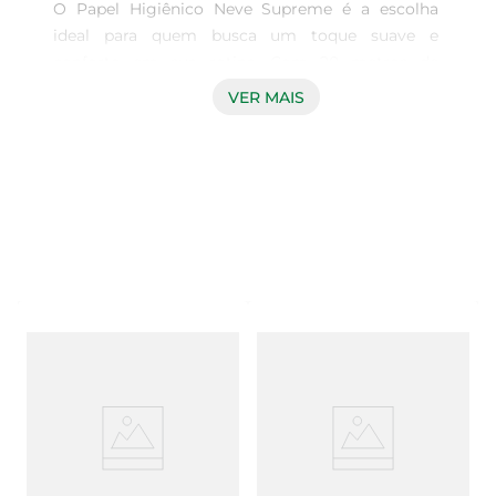
O Papel Higiênico Neve Supreme é a escolha 
ideal para quem busca um toque suave e 
conforto em sua rotina. Com 20 metros de 
comprimento por rolo e 12 rolos por pacote, este 
VER MAIS
papel higiênico é projetado para proporcionar 
uma experiência agradável e eficiente. Sua 
textura macia e resistente garante que você 
tenha a proteção necessária sem abrir mão do 
conforto.

Qualidade que se destaca  

Produzido com tecnologia de ponta, o Neve 
Supreme oferece um produto de alta qualidade, 
que se destaca pela sua absorção e resistência. 
Cada folha é cuidadosamente elaborada para 
garantir que você tenha um produto que não só 
atende, mas supera suas expectativas. Ideal para 
uso diário, ele se adapta perfeitamente às 
necessidades da sua família.
