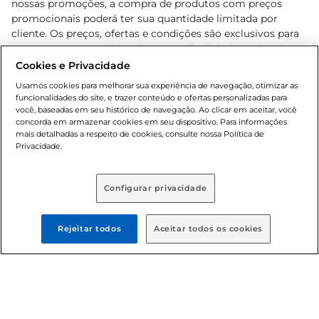
nossas promoções, a compra de produtos com preços
promocionais poderá ter sua quantidade limitada por
cliente. Os preços, ofertas e condições são exclusivos para
o e-commerce e válidos durante o dia de hoje, podendo
sofrer alterações sem prévia notificação. Proibida a venda
Cookies e Privacidade
de bebidas alcoólicas para menores de 18 anos, conforme
Usamos cookies para melhorar sua experiência de navegação, otimizar as
Lei n.º 8069/90, art. 81, inciso II (Estatuto da Criança e do
funcionalidades do site, e trazer conteúdo e ofertas personalizadas para
Adolescente). Preços e condições exclusivos para o
você, baseadas em seu histórico de navegação. Ao clicar em aceitar, você
concorda em armazenar cookies em seu dispositivo. Para informações
, podendo sofrer alterações sem aviso
www.bretas.com.br
mais detalhadas a respeito de cookies, consulte nossa Política de
prévio. O valor mínimo para as compras on-line é de R$
Privacidade.
80,00.
Configurar privacidade
© 2025 Copyright. Todos os direitos
reservados Bretas.
Rejeitar todos
Aceitar todos os cookies
Cencosud Brasil Comercial SA.CNPJ sob n°
39.346.861/0350-38 . Sediada na Av. das Nações Unidas,
12.995, 21º andar, CEP: 04.578-000, Bairro Brooklin Paulista,