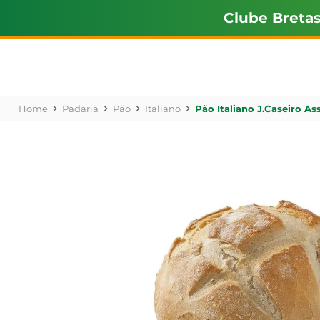
Clube Breta
Padaria
Pão
Italiano
Pão Italiano J.Caseiro As