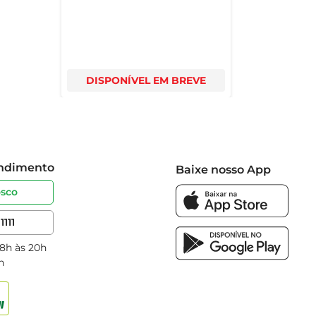
DISPONÍVEL EM BREVE
endimento
Baixe nosso App
osco
1111
 8h às 20h
h