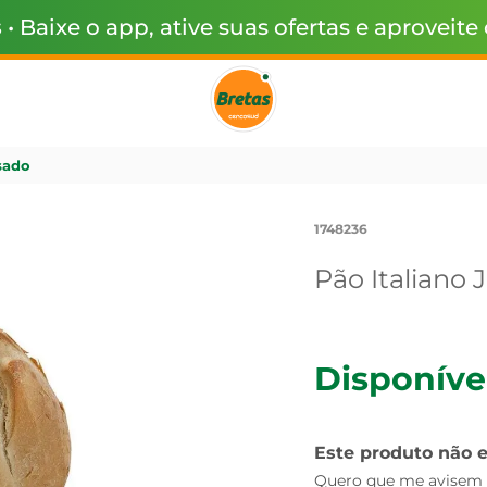
s
• Baixe o app, ative suas ofertas e aproveite
sado
1748236
Pão Italiano 
Disponíve
Este produto não 
Quero que me avisem q