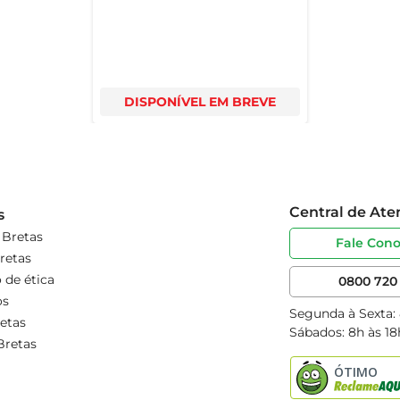
DISPONÍVEL EM BREVE
Central de At
s
 Bretas
Fale Con
retas
 de ética
0800 720 
os
Segunda à Sexta:
etas
Sábados: 8h às 18
Bretas