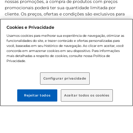
nossas promoções, a compra de produtos com preços
promocionais poderá ter sua quantidade limitada por
cliente. Os preços, ofertas e condições são exclusivos para
o e-commerce e válidos durante o dia de hoje, podendo
sofrer alterações sem prévia notificação. Proibida a venda
Cookies e Privacidade
de bebidas alcoólicas para menores de 18 anos, conforme
Usamos cookies para melhorar sua experiência de navegação, otimizar as
Lei n.º 8069/90, art. 81, inciso II (Estatuto da Criança e do
funcionalidades do site, e trazer conteúdo e ofertas personalizadas para
Adolescente). Preços e condições exclusivos para o
você, baseadas em seu histórico de navegação. Ao clicar em aceitar, você
concorda em armazenar cookies em seu dispositivo. Para informações
, podendo sofrer alterações sem aviso
www.bretas.com.br
mais detalhadas a respeito de cookies, consulte nossa Política de
prévio. O valor mínimo para as compras on-line é de R$
Privacidade.
80,00.
Configurar privacidade
© 2025 Copyright. Todos os direitos
reservados Bretas.
Rejeitar todos
Aceitar todos os cookies
Cencosud Brasil Comercial SA.CNPJ sob n°
39.346.861/0350-38 . Sediada na Av. das Nações Unidas,
12.995, 21º andar, CEP: 04.578-000, Bairro Brooklin Paulista,