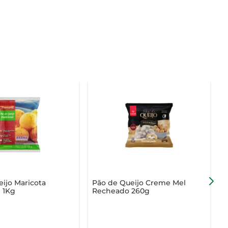
ijo Maricota
Pão de Queijo Creme Mel
P
l 1Kg
Recheado 260g
A