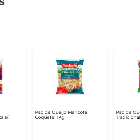
s
Pão de Queijo Maricota
Pão de Que
a s/
Coquetel 1Kg
Tradiciona
 300g