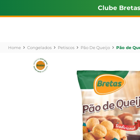
Clube Breta
Congelados
Petiscos
Pão De Queijo
Pão de Que