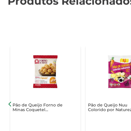
Produtos Relacionado
Pão de Queijo Forno de
Pão de Queijo Nuu
Minas Coquetel
Colorido por Naturez
Congelado 820g
Glúten Cenoura,
Beterraba, Chia &
Cúrcuma Congelado