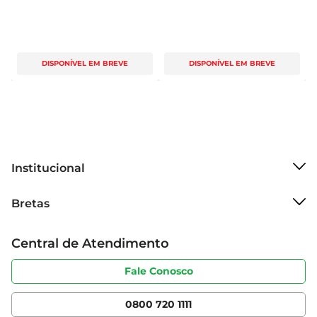
DISPONÍVEL EM BREVE
DISPONÍVEL EM BREVE
Institucional
Sobre o Bretas
Bretas
Grupo Cencosud
Trabalhe conosco
Cartão Bretas
Central de Atendimento
Sobre privacidade
Produtos Bretas
Portal do fornecedor
Código de ética
Fale Conosco
Nossas Lojas
Serviços
Cencosud Media
App Bretas
0800 720 1111
Clube Bretas