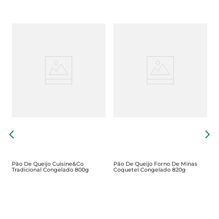
g
P
A
Pão De Queijo Cuisine&Co
Pão De Queijo Forno De Minas
Tradicional Congelado 800g
Coquetel Congelado 820g