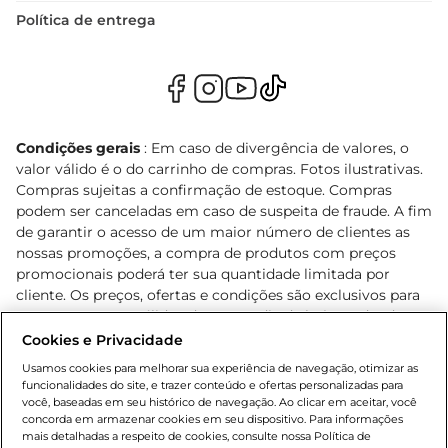
Política de entrega
Condições gerais
: Em caso de divergência de valores, o
valor válido é o do carrinho de compras. Fotos ilustrativas.
Compras sujeitas a confirmação de estoque. Compras
podem ser canceladas em caso de suspeita de fraude. A fim
de garantir o acesso de um maior número de clientes as
nossas promoções, a compra de produtos com preços
promocionais poderá ter sua quantidade limitada por
cliente. Os preços, ofertas e condições são exclusivos para
o e-commerce e válidos durante o dia de hoje, podendo
sofrer alterações sem prévia notificação. Proibida a venda
Cookies e Privacidade
de bebidas alcoólicas para menores de 18 anos, conforme
Usamos cookies para melhorar sua experiência de navegação, otimizar as
Lei n.º 8069/90, art. 81, inciso II (Estatuto da Criança e do
funcionalidades do site, e trazer conteúdo e ofertas personalizadas para
Adolescente). Preços e condições exclusivos para o
você, baseadas em seu histórico de navegação. Ao clicar em aceitar, você
concorda em armazenar cookies em seu dispositivo. Para informações
, podendo sofrer alterações sem aviso
www.bretas.com.br
mais detalhadas a respeito de cookies, consulte nossa Política de
prévio. O valor mínimo para as compras on-line é de R$